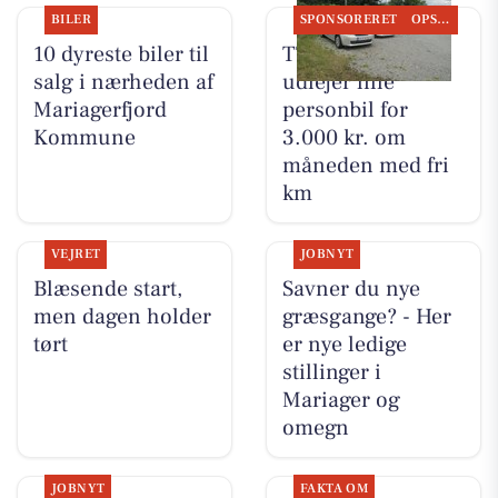
BILER
SPONSORERET
OPSLAGSTAVLEN
10 dyreste biler til
TT CARS ApS
salg i nærheden af
udlejer lille
Mariagerfjord
personbil for
Kommune
3.000 kr. om
måneden med fri
km
VEJRET
JOBNYT
Blæsende start,
Savner du nye
men dagen holder
græsgange? - Her
tørt
er nye ledige
stillinger i
Mariager og
omegn
JOBNYT
FAKTA OM