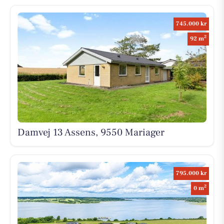
745.000 kr
2
92 m
Damvej 13 Assens, 9550 Mariager
795.000 kr
2
0 m