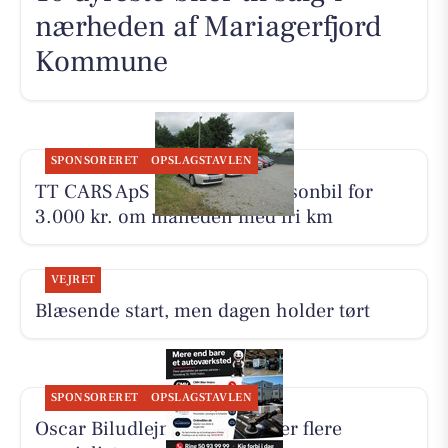
nærheden af Mariagerfjord
Kommune
SPONSORERET
OPSLAGSTAVLEN
TT CARS ApS udlejer lille personbil for
3.000 kr. om måneden med fri km
VEJRET
Blæsende start, men dagen holder tørt
SPONSORERET
OPSLAGSTAVLEN
Oscar Biludlejning fremhæver flere