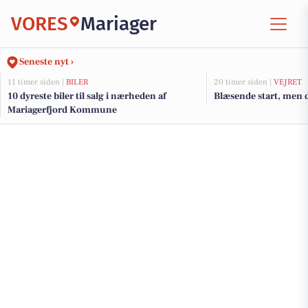
VORES
Mariager
Seneste nyt ›
11 timer siden |
BILER
20 timer siden |
VEJRET
10 dyreste biler til salg i nærheden af
Blæsende start, men 
Mariagerfjord Kommune