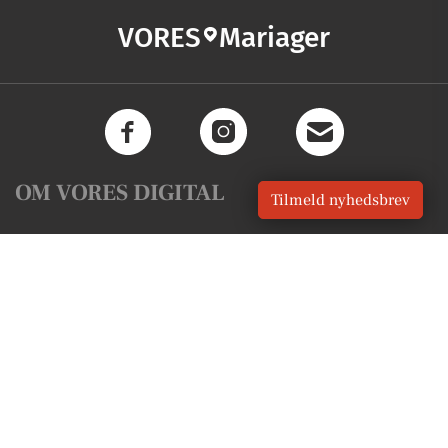
VORES
Mariager
OM VORES DIGITAL
Tilmeld nyhedsbrev
Om os
For annoncører
Vilkår og Privatlivspolitik
Kontakt VORES Digital
Administrer samtykke
GENVEJE