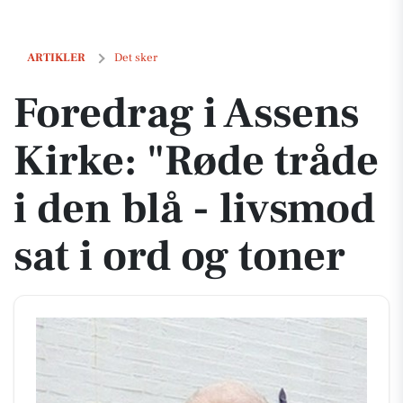
Foredrag i Assens Kirke: "Røde tråde i den blå - livsmod sat i ord og t
ARTIKLER
Det sker
Foredrag i Assens
Kirke: "Røde tråde
i den blå - livsmod
sat i ord og toner