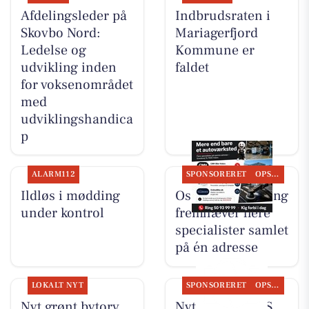
Afdelingsleder på
Indbrudsraten i
Skovbo Nord:
Mariagerfjord
Ledelse og
Kommune er
udvikling inden
faldet
for voksenområdet
med
udviklingshandica
p
ALARM112
SPONSORERET
OPSLAGSTAVLEN
Ildløs i mødding
Oscar Biludlejning
under kontrol
fremhæver flere
specialister samlet
på én adresse
LOKALT NYT
SPONSORERET
OPSLAGSTAVLEN
Nyt grønt bytorv
Nyt fra TT CARS