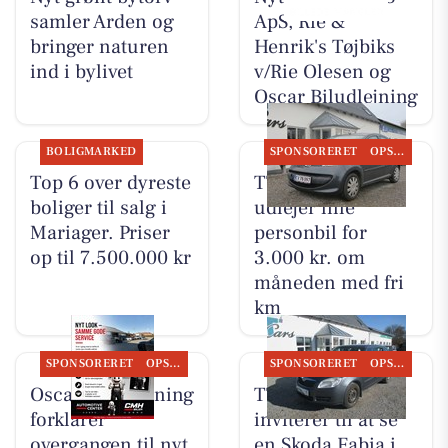
samler Arden og
ApS, Rie &
bringer naturen
Henrik's Tøjbiks
ind i bylivet
v/Rie Olesen og
Oscar Biludlejning
BOLIGMARKED
SPONSORERET
OPSLAGSTAVLEN
Top 6 over dyreste
TT CARS ApS
boliger til salg i
udlejer lille
Mariager. Priser
personbil for
op til 7.500.000 kr
3.000 kr. om
måneden med fri
km
SPONSORERET
OPSLAGSTAVLEN
SPONSORERET
OPSLAGSTAVLEN
Oscar Biludlejning
TT CARS ApS
forklarer
inviterer til at se
overgangen til nyt
en Skoda Fabia i