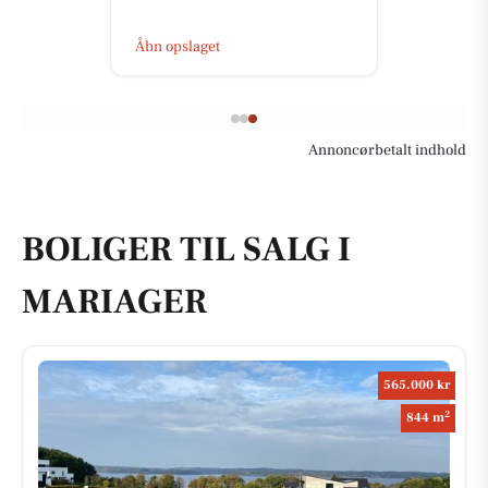
Åbn opslaget
Annoncørbetalt indhold
BOLIGER TIL SALG I
MARIAGER
565.000 kr
2
844 m