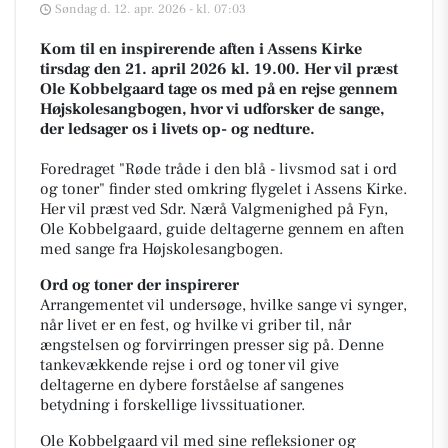
Søndag d. 12. apr. 2026 - kl. 07:03
Kom til en inspirerende aften i Assens Kirke
tirsdag den 21. april 2026 kl. 19.00. Her vil præst
Ole Kobbelgaard tage os med på en rejse gennem
Højskolesangbogen, hvor vi udforsker de sange,
der ledsager os i livets op- og nedture.
Foredraget "Røde tråde i den blå - livsmod sat i ord
og toner" finder sted omkring flygelet i Assens Kirke.
Her vil præst ved Sdr. Nærå Valgmenighed på Fyn,
Ole Kobbelgaard, guide deltagerne gennem en aften
med sange fra Højskolesangbogen.
Ord og toner der inspirerer
Arrangementet vil undersøge, hvilke sange vi synger,
når livet er en fest, og hvilke vi griber til, når
ængstelsen og forvirringen presser sig på. Denne
tankevækkende rejse i ord og toner vil give
deltagerne en dybere forståelse af sangenes
betydning i forskellige livssituationer.
Ole Kobbelgaard vil med sine refleksioner og