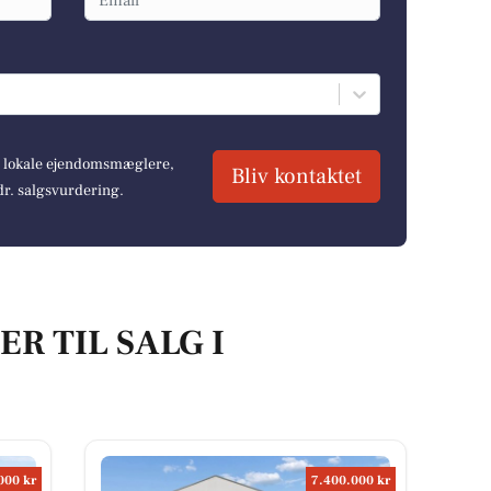
re lokale ejendomsmæglere,
Bliv kontaktet
dr. salgsvurdering.
R TIL SALG I
000 kr
7.400.000 kr