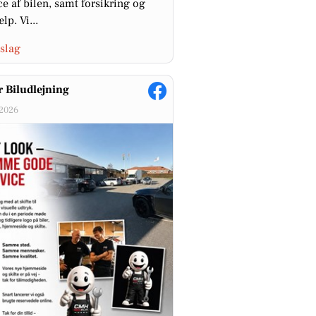
ce af bilen, samt forsikring og
lp. Vi...
slag
 Biludlejning
-2026