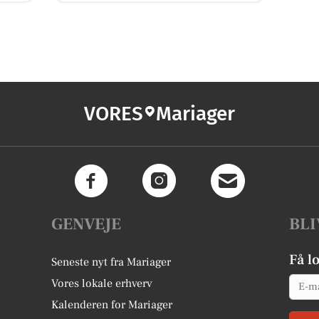
VORES
Mariager
GENVEJE
BLI
Få l
Seneste nyt fra Mariager
Email
Vores lokale erhverv
Kalenderen for Mariager