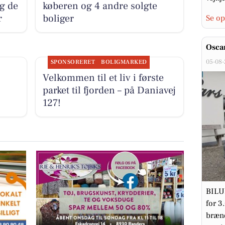
og de
køberen og 4 andre solgte
r
boliger
Se op
Oscar
05-08
SPONSORERET
BOLIGMARKED
Velkommen til et liv i første
parket til fjorden – på Daniavej
127!
BILUD
for 3
brænd