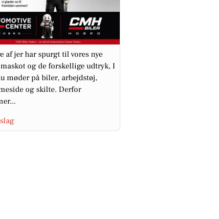
 af jer har spurgt til vores nye
 maskot og de forskellige udtryk, I
nu møder på biler, arbejdstøj,
eside og skilte. Derfor
er...
slag