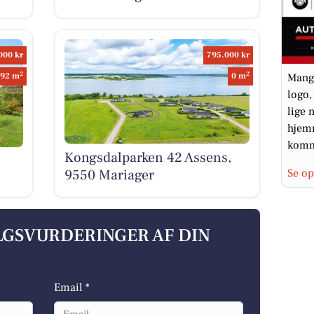
000 kr
795.000 kr
2
2
Mange
92 m
0 m
logo,
lige 
hjemm
komm
Kongsdalparken 42 Assens,
9550 Mariager
Se op
ALGSVURDERINGER AF DIN
Email *