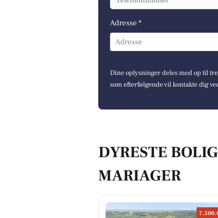
Adresse *
Adresse
Dine oplysninger deles med op til t
som efterfølgende vil kontakte dig ve
DYRESTE BOLIGE
MARIAGER
7.500.