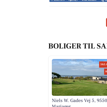
BOLIGER TIL S
565.
8
Niels W. Gades Vej 5, 955
Mariager