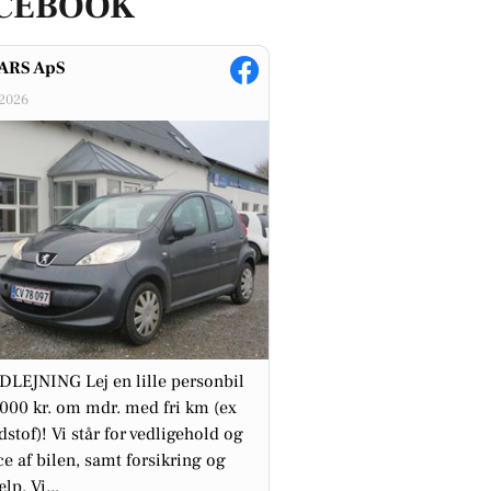
CEBOOK
ARS ApS
-2026
LEJNING Lej en lille personbil
.000 kr. om mdr. med fri km (ex
stof)! Vi står for vedligehold og
ce af bilen, samt forsikring og
lp. Vi...