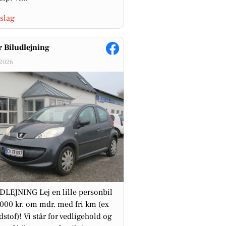
slag
 Biludlejning
-2026
LEJNING Lej en lille personbil
.000 kr. om mdr. med fri km (ex
stof)! Vi står for vedligehold og