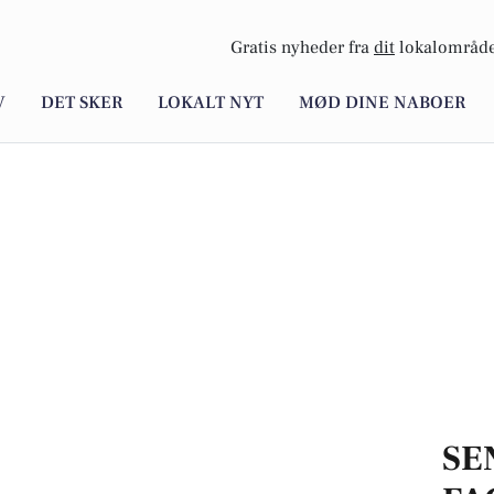
Gratis nyheder fra
dit
lokalområde
V
DET SKER
LOKALT NYT
MØD DINE NABOER
SE