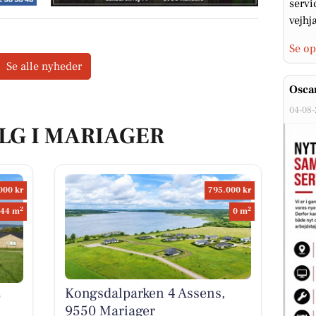
servi
vejhjæ
Se op
Se alle nyheder
Oscar
04-08
ALG I MARIAGER
000 kr
795.000 kr
2
2
44 m
0 m
Kongsdalparken 4 Assens,
0
9550 Mariager