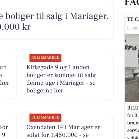
FA
 boliger til salg i Mariager.
TT C
0.000 kr
05-08
BOLIGMARKED
kun
Kirkegade 9 og 1 anden
e
boliger er kommet til salg
 her
denne uge i Mariager - se
boligerne her.
BILUD
for 3
BOLIGMARKED
brænd
For
Oxendalen 14 i Mariager er
servi
 9
solgt for 1.450.000 - se
vejhjæ