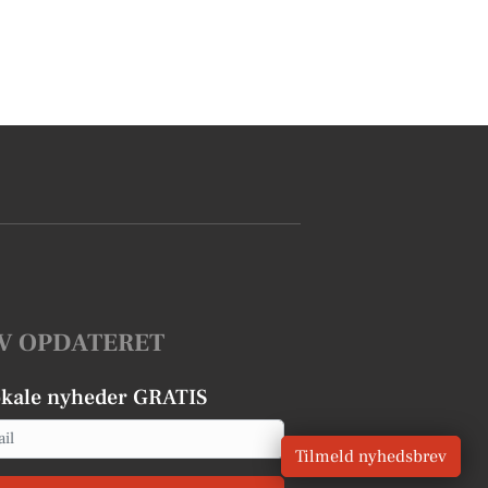
V OPDATERET
okale nyheder GRATIS
Tilmeld nyhedsbrev