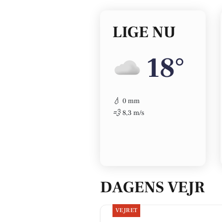
LIGE NU
18°
💧
0 mm
💨
8,3 m/s
DAGENS VEJR
VEJRET