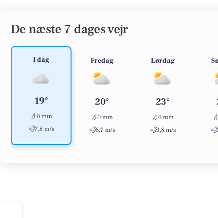
De næste 7 dages vejr
I dag
Fredag
Lørdag
S
19°
20°
23°
💧
0 mm
💧
💧

0 mm
0 mm
💨
7,8 m/s
💨
💨
💨
6,7 m/s
3,8 m/s