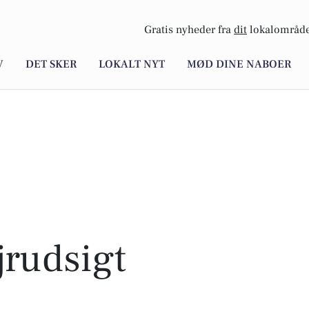
Gratis nyheder fra
dit
lokalområde
V
DET SKER
LOKALT NYT
MØD DINE NABOER
rudsigt