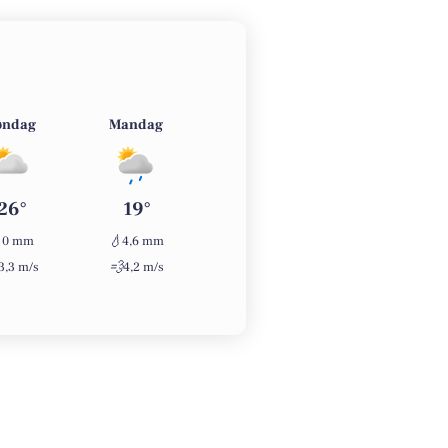
øndag
Mandag
Tirsdag
Onsdag
26°
19°
18°
20°

💧
💧
💧
0 mm
4,6 mm
0 mm
0 mm
💨
💨
💨
3,3 m/s
4,2 m/s
5,6 m/s
2,7 m/s