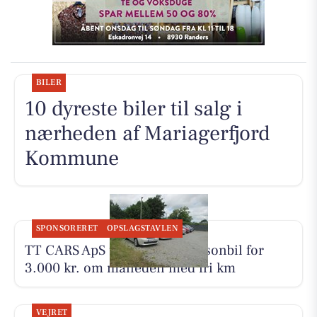
BILER
10 dyreste biler til salg i
nærheden af Mariagerfjord
Kommune
SPONSORERET
OPSLAGSTAVLEN
TT CARS ApS udlejer lille personbil for
3.000 kr. om måneden med fri km
VEJRET