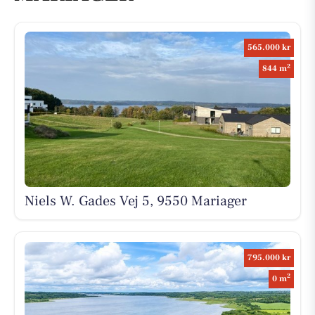
565.000 kr
2
844 m
Niels W. Gades Vej 5, 9550 Mariager
795.000 kr
2
0 m