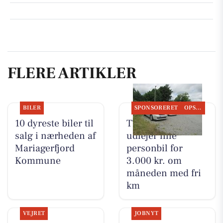
FLERE ARTIKLER
BILER
SPONSORERET
OPSLAGSTAVLEN
10 dyreste biler til
TT CARS ApS
salg i nærheden af
udlejer lille
Mariagerfjord
personbil for
Kommune
3.000 kr. om
måneden med fri
km
VEJRET
JOBNYT