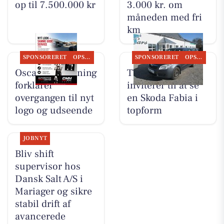
op til 7.500.000 kr
3.000 kr. om
måneden med fri
km
SPONSORERET
OPSLAGSTAVLEN
SPONSORERET
OPSLAGSTAVLEN
Oscar Biludlejning
TT CARS ApS
forklarer
inviterer til at se
overgangen til nyt
en Skoda Fabia i
logo og udseende
topform
JOBNYT
Bliv shift
supervisor hos
Dansk Salt A/S i
Mariager og sikre
stabil drift af
avancerede