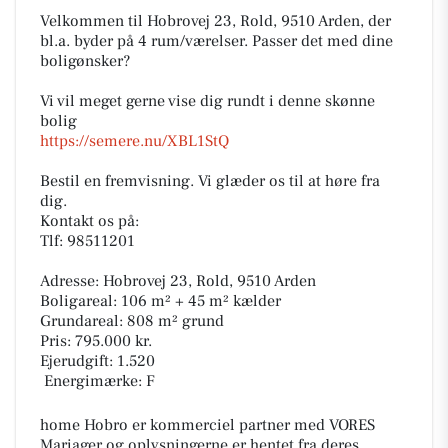
Velkommen til Hobrovej 23, Rold, 9510 Arden, der
bl.a. byder på 4 rum/værelser. Passer det med dine
boligønsker?
Vi vil meget gerne vise dig rundt i denne skønne
bolig
https://semere.nu/XBL1StQ
Bestil en fremvisning. Vi glæder os til at høre fra
dig.
Kontakt os på:
Tlf: 98511201
Adresse: Hobrovej 23, Rold, 9510 Arden
Boligareal: 106 m² + 45 m² kælder
Grundareal: 808 m² grund
Pris: 795.000 kr.
Ejerudgift: 1.520
️ Energimærke: F
home Hobro er kommerciel partner med VORES
Mariager og oplysningerne er hentet fra deres