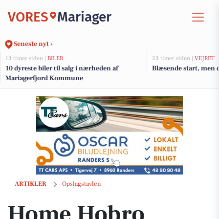
VORES
Mariager
Seneste nyt ›
13 timer siden |
BILER
23 timer siden |
VEJRET
10 dyreste biler til salg i nærheden af
Blæsende start, men 
Mariagerfjord Kommune
Home Hobro fremhæver charmerende bolig med potentiale i Rold
ARTIKLER
Opslagstavlen
Home Hobro