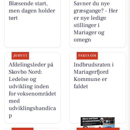
Blæsende start,
Savner du nye
men dagen holder
græsgange? - Her
tørt
er nye ledige
stillinger i
Mariager og
omegn
JOBNYT
FAKTA OM
Afdelingsleder på
Indbrudsraten i
Skovbo Nord:
Mariagerfjord
Ledelse og
Kommune er
udvikling inden
faldet
for voksenområdet
med
udviklingshandica
p