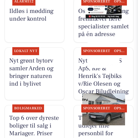
ALARM112
SPONSORERET
OPSLAGSTAVLEN
Ildløs i mødding
Oscar Biludlejning
under kontrol
fremhæver flere
specialister samlet
på én adresse
LOKALT NYT
SPONSORERET
OPSLAGSTAVLEN
Nyt grønt bytorv
Nyt fra TT CARS
samler Arden og
ApS, Rie &
bringer naturen
Henrik's Tøjbiks
ind i bylivet
v/Rie Olesen og
Oscar Biludlejning
BOLIGMARKED
SPONSORERET
OPSLAGSTAVLEN
Top 6 over dyreste
TT CARS ApS
boliger til salg i
udlejer lille
Mariager. Priser
personbil for