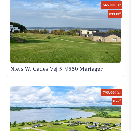
565.000 kr
2
844 m
Niels W. Gades Vej 5, 9550 Mariager
795.000 kr
2
0 m