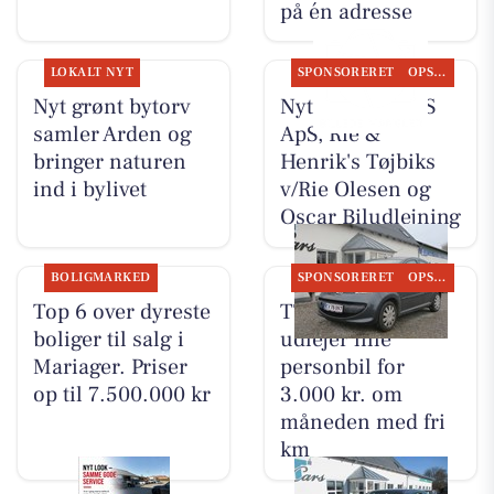
på én adresse
LOKALT NYT
SPONSORERET
OPSLAGSTAVLEN
Nyt grønt bytorv
Nyt fra TT CARS
samler Arden og
ApS, Rie &
bringer naturen
Henrik's Tøjbiks
ind i bylivet
v/Rie Olesen og
Oscar Biludlejning
BOLIGMARKED
SPONSORERET
OPSLAGSTAVLEN
Top 6 over dyreste
TT CARS ApS
boliger til salg i
udlejer lille
Mariager. Priser
personbil for
op til 7.500.000 kr
3.000 kr. om
måneden med fri
km