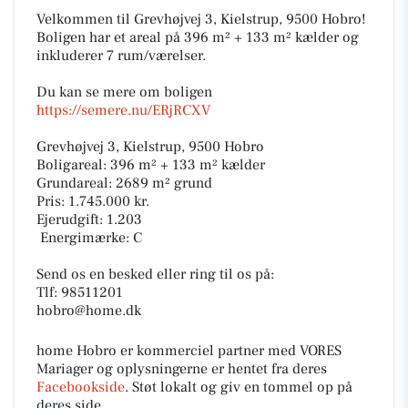
Velkommen til Grevhøjvej 3, Kielstrup, 9500 Hobro!
Boligen har et areal på 396 m² + 133 m² kælder og
inkluderer 7 rum/værelser.
Du kan se mere om boligen
https://semere.nu/ERjRCXV
Grevhøjvej 3, Kielstrup, 9500 Hobro
Boligareal: 396 m² + 133 m² kælder
Grundareal: 2689 m² grund
Pris: 1.745.000 kr.
Ejerudgift: 1.203
️ Energimærke: C
Send os en besked eller ring til os på:
Tlf: 98511201
hobro@home.dk
home Hobro er kommerciel partner med VORES
Mariager og oplysningerne er hentet fra deres
Facebookside
. Støt lokalt og giv en tommel op på
deres side.