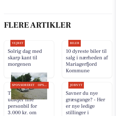
FLERE ARTIKLER
VEJRET
BILER
Solrig dag med
10 dyreste biler til
skarp kant til
salg i nærheden af
morgenen
Mariagerfjord
Kommune
SPONSORERET
OPSLAGSTAVLEN
JOBNYT
TT CARS ApS
Savner du nye
udlejer lille
græsgange? - Her
personbil for
er nye ledige
3.000 kr. om
stillinger i