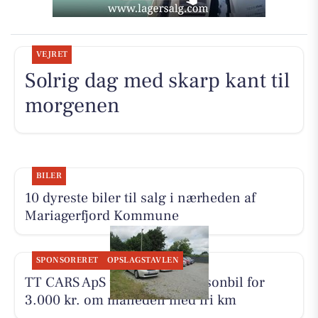
VEJRET
Solrig dag med skarp kant til
morgenen
BILER
10 dyreste biler til salg i nærheden af
Mariagerfjord Kommune
SPONSORERET
OPSLAGSTAVLEN
TT CARS ApS udlejer lille personbil for
3.000 kr. om måneden med fri km