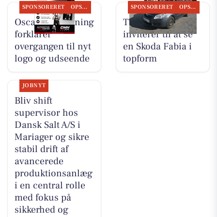
SPONSORERET
OPSLAGSTAVLEN
SPONSORERET
OPSLAGSTAVLEN
Oscar Biludlejning
TT CARS ApS
forklarer
inviterer til at se
overgangen til nyt
en Skoda Fabia i
logo og udseende
topform
JOBNYT
Bliv shift
supervisor hos
Dansk Salt A/S i
Mariager og sikre
stabil drift af
avancerede
produktionsanlæg
i en central rolle
med fokus på
sikkerhed og