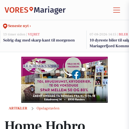
VORES
Mariager
Seneste nyt ›
13 timer siden |
VEJRET
07-08-2026 14:15 |
BILER
Solrig dag med skarp kant til morgenen
10 dyreste biler til sa
Mariagerfjord Komm
Home Hobro præsenterer udlejningsejendom med stor indtjening i 
ARTIKLER
Opslagstavlen
Home Hobro