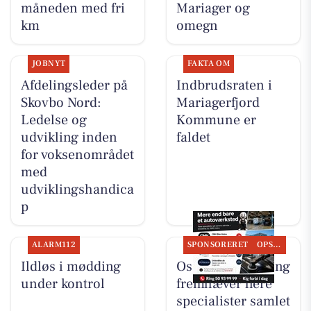
måneden med fri
Mariager og
km
omegn
JOBNYT
FAKTA OM
Afdelingsleder på
Indbrudsraten i
Skovbo Nord:
Mariagerfjord
Ledelse og
Kommune er
udvikling inden
faldet
for voksenområdet
med
udviklingshandica
p
ALARM112
SPONSORERET
OPSLAGSTAVLEN
Ildløs i mødding
Oscar Biludlejning
under kontrol
fremhæver flere
specialister samlet