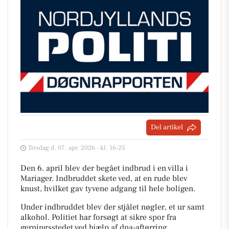
Del artikel
Tirsdag d. 07. apr. 2026 - kl. 16:25
Den 6. april blev der begået indbrud i en villa i
Mariager. Indbruddet skete ved, at en rude blev
knust, hvilket gav tyvene adgang til hele boligen.
Under indbruddet blev der stjålet nøgler, et ur samt
alkohol. Politiet har forsøgt at sikre spor fra
gerningsstedet ved hjælp af dna-aftørring.