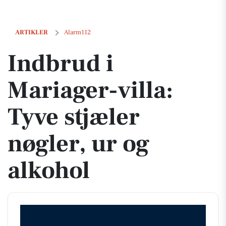
Indbrud i Mariager-villa: Tyve stjæler nøgler, ur og alkohol
ARTIKLER
Alarm112
Indbrud i
Mariager-villa:
Tyve stjæler
nøgler, ur og
alkohol