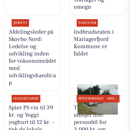
omegn
JOBNYT
FAKTA OM
Afdelingsleder på
Indbrudsraten i
Skovbo Nord:
Mariagerfjord
Ledelse og
Kommune er
udvikling inden
faldet
for voksenområdet
med
udviklingshandica
p
DAGLIGVARER
SPONSORERET
OPSLAGSTAVLEN
Spier PS vin til 39
TT CARS ApS
kr. og Yoggi
udlejer lille
yoghurt til 12 kr. -
personbil for
tjek de lokale
3.000 kr. om