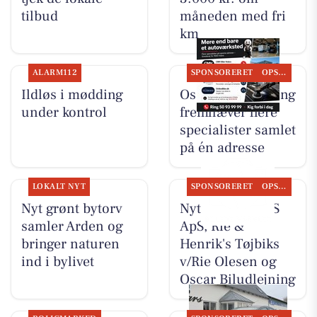
tilbud
måneden med fri
km
ALARM112
SPONSORERET
OPSLAGSTAVLEN
Ildløs i mødding
Oscar Biludlejning
under kontrol
fremhæver flere
specialister samlet
på én adresse
LOKALT NYT
SPONSORERET
OPSLAGSTAVLEN
Nyt grønt bytorv
Nyt fra TT CARS
samler Arden og
ApS, Rie &
bringer naturen
Henrik's Tøjbiks
ind i bylivet
v/Rie Olesen og
Oscar Biludlejning