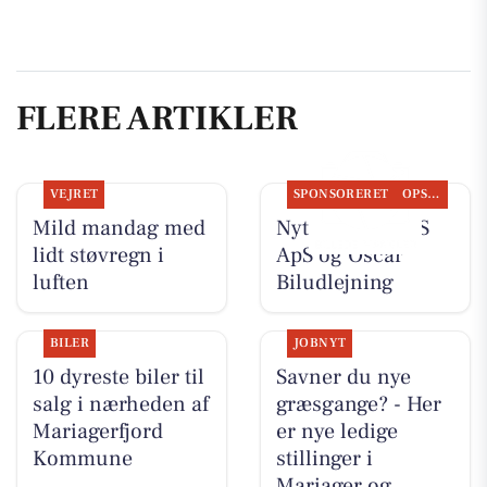
FLERE ARTIKLER
VEJRET
SPONSORERET
OPSLAGSTAVLEN
Mild mandag med
Nyt fra TT CARS
lidt støvregn i
ApS og Oscar
luften
Biludlejning
BILER
JOBNYT
10 dyreste biler til
Savner du nye
salg i nærheden af
græsgange? - Her
Mariagerfjord
er nye ledige
Kommune
stillinger i
Mariager og