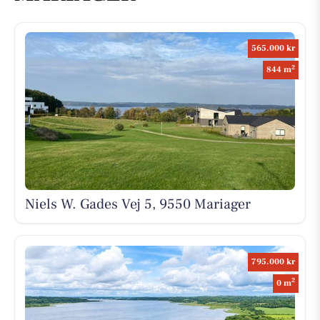
565.000 kr
2
844 m
Niels W. Gades Vej 5, 9550 Mariager
795.000 kr
2
0 m