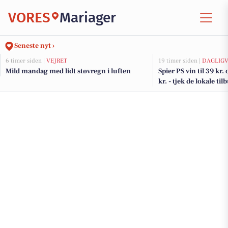
VORES
Mariager
Seneste nyt ›
6 timer siden |
VEJRET
19 timer siden |
DAGLIGV
Mild mandag med lidt støvregn i luften
Spier PS vin til 39 kr.
kr. - tjek de lokale til