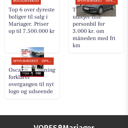
BOLIGMARKED
SPONSORERET
OPSLAGSTAVLEN
Top 6 over dyreste
TT CARS ApS
boliger til salg i
udlejer lille
Mariager. Priser
personbil for
op til 7.500.000 kr
3.000 kr. om
måneden med fri
km
SPONSORERET
OPSLAGSTAVLEN
Oscar Biludlejning
forklarer
overgangen til nyt
logo og udseende
VORES
Mariager