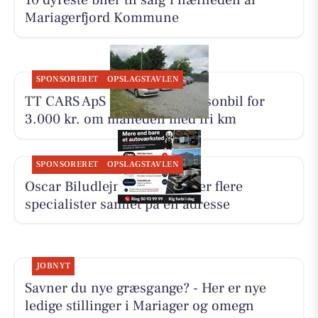
10 dyreste biler til salg i nærheden af
Mariagerfjord Kommune
SPONSORERET
OPSLAGSTAVLEN
TT CARS ApS udlejer lille personbil for
3.000 kr. om måneden med fri km
SPONSORERET
OPSLAGSTAVLEN
Oscar Biludlejning fremhæver flere
specialister samlet på én adresse
JOBNYT
Savner du nye græsgange? - Her er nye
ledige stillinger i Mariager og omegn