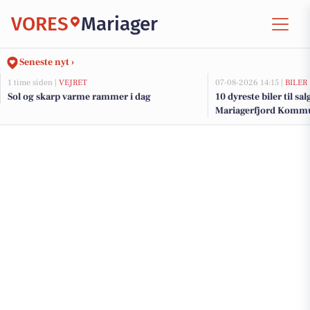
VORES
Mariager
Seneste nyt ›
1 time siden |
VEJRET
07-08-2026 14:15 |
BILER
Sol og skarp varme rammer i dag
10 dyreste biler til sa
Mariagerfjord Komm