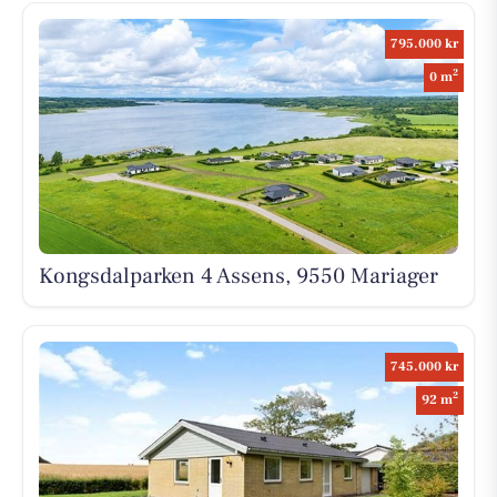
795.000 kr
2
0 m
Kongsdalparken 4 Assens, 9550 Mariager
745.000 kr
2
92 m