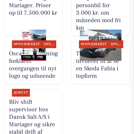
Mariager. Priser
personbil for
op til 7.500.000 kr
3.000 kr. om
måneden med fri
km
SPONSORERET
OPSLAGSTAVLEN
SPONSORERET
OPSLAGSTAVLEN
Oscar Biludlejning
TT CARS ApS
forklarer
inviterer til at se
overgangen til nyt
en Skoda Fabia i
logo og udseende
topform
JOBNYT
Bliv shift
supervisor hos
Dansk Salt A/S i
Mariager og sikre
stabil drift af