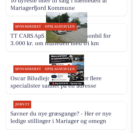
10 dyreste biler til salg i nærheden af
Mariagerfjord Kommune
SPONSORERET
OPSLAGSTAVLEN
TT CARS ApS udlejer lille personbil for
3.000 kr. om måneden med fri km
SPONSORERET
OPSLAGSTAVLEN
Oscar Biludlejning fremhæver flere
specialister samlet på én adresse
JOBNYT
Savner du nye græsgange? - Her er nye
ledige stillinger i Mariager og omegn