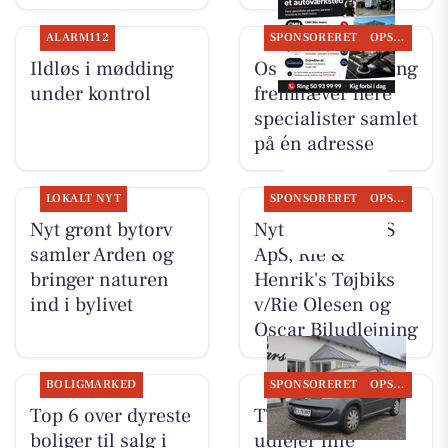
ALARM112
SPONSORERET
OPSLAGSTAVLEN
Ildløs i mødding
Oscar Biludlejning
under kontrol
fremhæver flere
specialister samlet
på én adresse
LOKALT NYT
SPONSORERET
OPSLAGSTAVLEN
Nyt grønt bytorv
Nyt fra TT CARS
samler Arden og
ApS, Rie &
bringer naturen
Henrik's Tøjbiks
ind i bylivet
v/Rie Olesen og
Oscar Biludlejning
BOLIGMARKED
SPONSORERET
OPSLAGSTAVLEN
Top 6 over dyreste
TT CARS ApS
boliger til salg i
udlejer lille