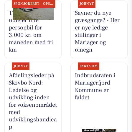
SPONSORERET
OPSLAGSTAVLEN
JOBNYT
TT CARS ApS
Savner du nye
udlejer lille
græsgange? - Her
personbil for
er nye ledige
3.000 kr. om
stillinger i
måneden med fri
Mariager og
km
omegn
JOBNYT
FAKTA OM
Afdelingsleder på
Indbrudsraten i
Skovbo Nord:
Mariagerfjord
Ledelse og
Kommune er
udvikling inden
faldet
for voksenområdet
med
udviklingshandica
p