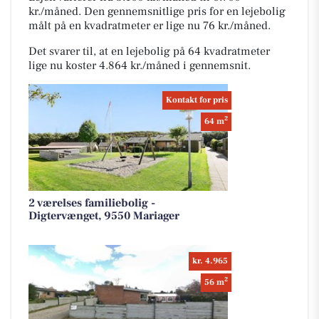
kr./måned. Den gennemsnitlige pris for en lejebolig
målt på en kvadratmeter er lige nu 76 kr./måned.
Det svarer til, at en lejebolig på 64 kvadratmeter
lige nu koster 4.864 kr./måned i gennemsnit.
Kontakt for pris
2
64 m
2 værelses familiebolig -
Digtervænget, 9550 Mariager
kr. 4.965
2
56 m