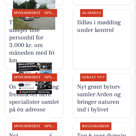
SPONSORERET
OPSLAGSTAVLEN
ALARM112
TT CARS ApS
Ildløs i mødding
udlejer lille
under kontrol
personbil for
3.000 kr. om
måneden med fri
km
SPONSORERET
OPSLAGSTAVLEN
LOKALT NYT
Oscar Biludlejning
Nyt grønt bytorv
fremhæver flere
samler Arden og
specialister samlet
bringer naturen
på én adresse
ind i bylivet
SPONSORERET
OPSLAGSTAVLEN
BOLIGMARKED
Nyt fra TT CARS
Top 6 over dyreste