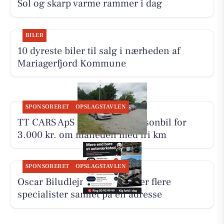
Sol og skarp varme rammer i dag
BILER
10 dyreste biler til salg i nærheden af
Mariagerfjord Kommune
SPONSORERET
OPSLAGSTAVLEN
TT CARS ApS udlejer lille personbil for
3.000 kr. om måneden med fri km
SPONSORERET
OPSLAGSTAVLEN
Oscar Biludlejning fremhæver flere
specialister samlet på én adresse