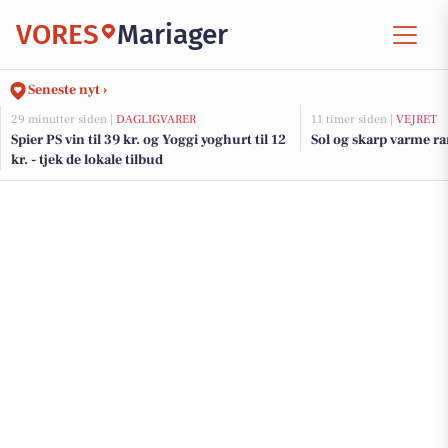
VORES
Mariager
Seneste nyt ›
29 minutter siden |
DAGLIGVARER
11 timer siden |
VEJRET
Spier PS vin til 39 kr. og Yoggi yoghurt til 12
Sol og skarp varme r
kr. - tjek de lokale tilbud