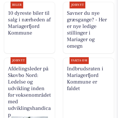
BILER
JOBNYT
10 dyreste biler til
Savner du nye
salg i nærheden af
græsgange? - Her
Mariagerfjord
er nye ledige
Kommune
stillinger i
Mariager og
omegn
JOBNYT
FAKTA OM
Afdelingsleder på
Indbrudsraten i
Skovbo Nord:
Mariagerfjord
Ledelse og
Kommune er
udvikling inden
faldet
for voksenområdet
med
udviklingshandica
p