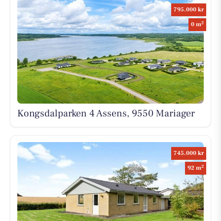
795.000 kr
2
0 m
Kongsdalparken 4 Assens, 9550 Mariager
745.000 kr
2
92 m