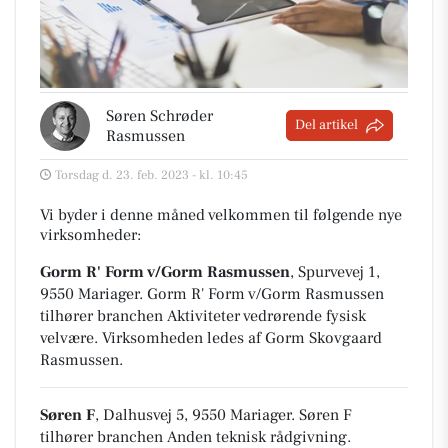
Søren Schrøder
Del artikel
Rasmussen
Torsdag d. 23. feb. 2023 - kl. 10:45
Vi byder i denne måned velkommen til følgende nye
virksomheder:
Gorm R' Form v/Gorm Rasmussen
, Spurvevej 1,
9550 Mariager
.
Gorm R' Form v/Gorm Rasmussen
tilhører branchen
Aktiviteter vedrørende fysisk
velvære
. Virksomheden ledes af Gorm Skovgaard
Rasmussen.
Søren F
, Dalhusvej 5, 9550 Mariager
.
Søren F
tilhører branchen
Anden teknisk rådgivning
.