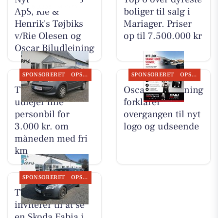
ApS, Rie &
boliger til salg i
Henrik's Tøjbiks
Mariager. Priser
v/Rie Olesen og
op til 7.500.000 kr
Oscar Biludlejning
SPONSORERET
OPSLAGSTAVLEN
SPONSORERET
OPSLAGSTAVLEN
TT CARS ApS
Oscar Biludlejning
udlejer lille
forklarer
personbil for
overgangen til nyt
3.000 kr. om
logo og udseende
måneden med fri
km
SPONSORERET
OPSLAGSTAVLEN
TT CARS ApS
inviterer til at se
en Skoda Fabia i