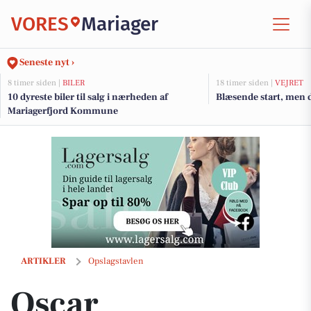
VORES
Mariager
Seneste nyt ›
8 timer siden |
BILER
18 timer siden |
VEJRET
10 dyreste biler til salg i nærheden af
Blæsende start, men 
Mariagerfjord Kommune
Oscar Biludlejning: Få små problemer på bilen tjekket hos CMH Bile
ARTIKLER
Opslagstavlen
Oscar