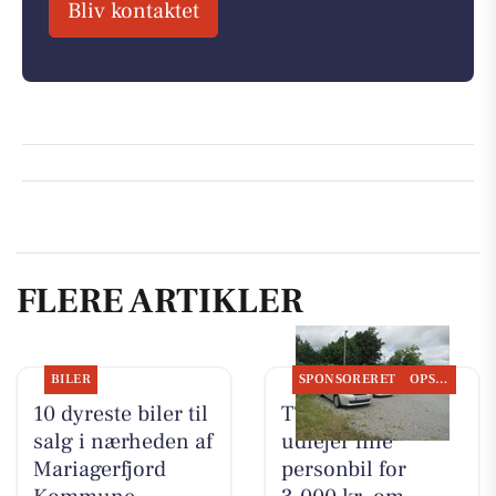
Bliv kontaktet
FLERE ARTIKLER
BILER
SPONSORERET
OPSLAGSTAVLEN
10 dyreste biler til
TT CARS ApS
salg i nærheden af
udlejer lille
Mariagerfjord
personbil for