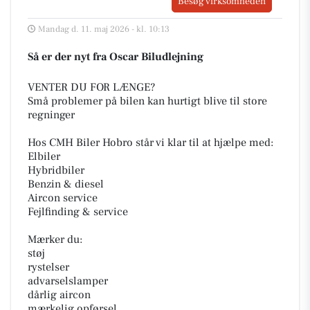
Besøg virksomheden
Mandag d. 11. maj 2026 - kl. 10:13
Så er der nyt fra Oscar Biludlejning
VENTER DU FOR LÆNGE?
Små problemer på bilen kan hurtigt blive til store
regninger
Hos CMH Biler Hobro står vi klar til at hjælpe med:
Elbiler
Hybridbiler
Benzin & diesel
Aircon service
Fejlfinding & service
Mærker du:
støj
rystelser
advarselslamper
dårlig aircon
mærkelig opførsel