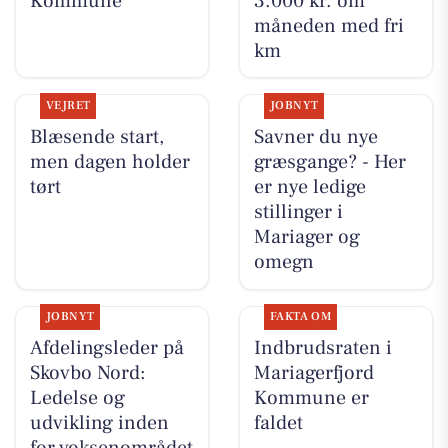
Kommune
3.000 kr. om
måneden med fri
km
VEJRET
JOBNYT
Blæsende start,
Savner du nye
men dagen holder
græsgange? - Her
tørt
er nye ledige
stillinger i
Mariager og
omegn
JOBNYT
FAKTA OM
Afdelingsleder på
Indbrudsraten i
Skovbo Nord:
Mariagerfjord
Ledelse og
Kommune er
udvikling inden
faldet