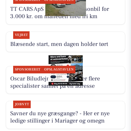
TT CARS ApS udlejer lille personbil for
3.000 kr. om måneden med fri km
VEJRET
Blæsende start, men dagen holder tørt
SPONSORERET
OPSLAGSTAVLEN
Oscar Biludlejning fremhæver flere
specialister samlet på én adresse
JOBNYT
Savner du nye græsgange? - Her er nye
ledige stillinger i Mariager og omegn