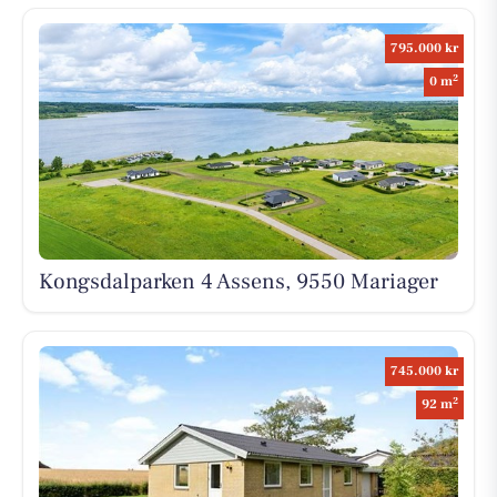
795.000 kr
2
0 m
Kongsdalparken 4 Assens, 9550 Mariager
745.000 kr
2
92 m