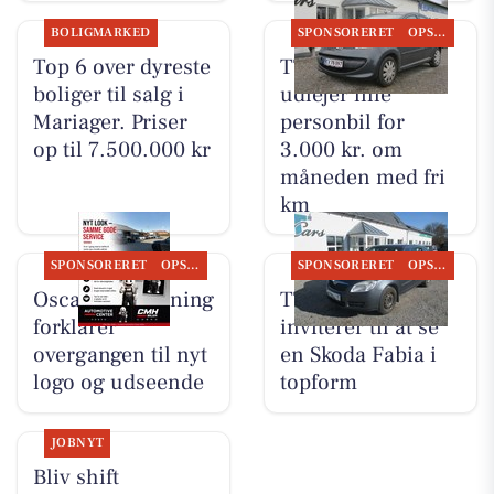
BOLIGMARKED
SPONSORERET
OPSLAGSTAVLEN
Top 6 over dyreste
TT CARS ApS
boliger til salg i
udlejer lille
Mariager. Priser
personbil for
op til 7.500.000 kr
3.000 kr. om
måneden med fri
km
SPONSORERET
OPSLAGSTAVLEN
SPONSORERET
OPSLAGSTAVLEN
Oscar Biludlejning
TT CARS ApS
forklarer
inviterer til at se
overgangen til nyt
en Skoda Fabia i
logo og udseende
topform
JOBNYT
Bliv shift