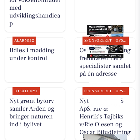
for voksenområdet
med
udviklingshandica
p
ALARM112
SPONSORERET
OPSLAGSTAVLEN
Ildløs i mødding
Oscar Biludlejning
under kontrol
fremhæver flere
specialister samlet
på én adresse
LOKALT NYT
SPONSORERET
OPSLAGSTAVLEN
Nyt grønt bytorv
Nyt fra TT CARS
samler Arden og
ApS, Rie &
bringer naturen
Henrik's Tøjbiks
ind i bylivet
v/Rie Olesen og
Oscar Biludlejning