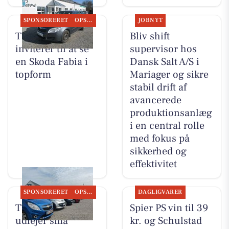
SPONSORERET
OPSLAGSTAVLEN
JOBNYT
TT CARS ApS
Bliv shift
inviterer til at se
supervisor hos
en Skoda Fabia i
Dansk Salt A/S i
topform
Mariager og sikre
stabil drift af
avancerede
produktionsanlæg
i en central rolle
med fokus på
sikkerhed og
effektivitet
SPONSORERET
OPSLAGSTAVLEN
DAGLIGVARER
TT CARS ApS
Spier PS vin til 39
udlejer små
kr. og Schulstad