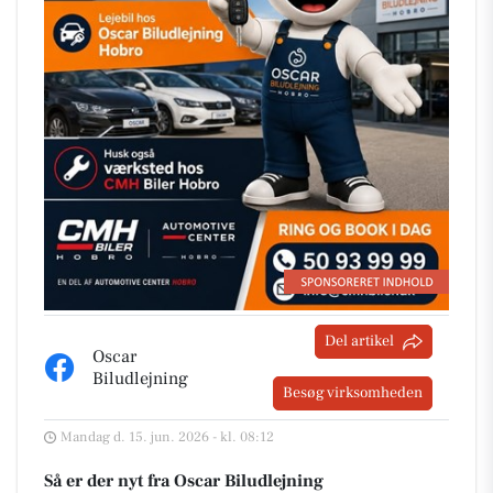
Del artikel
Oscar
Biludlejning
Besøg virksomheden
Mandag d. 15. jun. 2026 - kl. 08:12
Så er der nyt fra Oscar Biludlejning