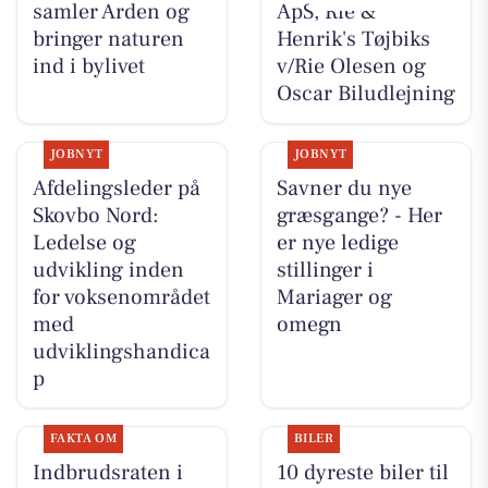
samler Arden og
ApS, Rie &
bringer naturen
Henrik's Tøjbiks
ind i bylivet
v/Rie Olesen og
Oscar Biludlejning
JOBNYT
JOBNYT
Afdelingsleder på
Savner du nye
Skovbo Nord:
græsgange? - Her
Ledelse og
er nye ledige
udvikling inden
stillinger i
for voksenområdet
Mariager og
med
omegn
udviklingshandica
p
FAKTA OM
BILER
Indbrudsraten i
10 dyreste biler til