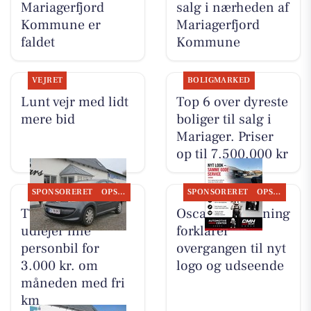
Mariagerfjord
salg i nærheden af
Kommune er
Mariagerfjord
faldet
Kommune
VEJRET
BOLIGMARKED
Lunt vejr med lidt
Top 6 over dyreste
mere bid
boliger til salg i
Mariager. Priser
op til 7.500.000 kr
SPONSORERET
OPSLAGSTAVLEN
SPONSORERET
OPSLAGSTAVLEN
TT CARS ApS
Oscar Biludlejning
udlejer lille
forklarer
personbil for
overgangen til nyt
3.000 kr. om
logo og udseende
måneden med fri
km