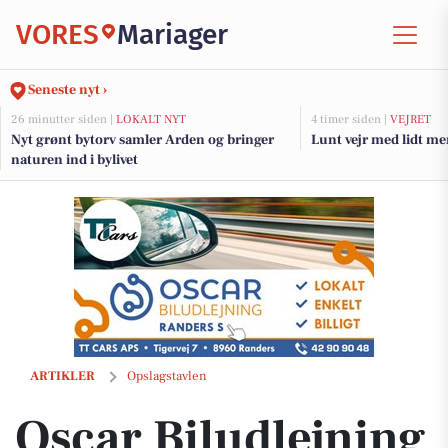
VORES
Mariager
Seneste nyt ›
26 minutter siden |
LOKALT NYT
4 timer siden |
VEJRET
Nyt grønt bytorv samler Arden og bringer
Lunt vejr med lidt me
naturen ind i bylivet
Oscar Biludlejning opfordrer til at booke lejebil og værkstedstid i god 
ARTIKLER
Opslagstavlen
Oscar Biludlejning