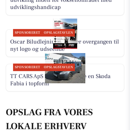
udvikling inden for voksenområdet med
udviklingshandicap
SPONSORERET
OPSLAGSTAVLEN
Oscar Biludlejning forklarer overgangen til
nyt logo og udseende
SPONSORERET
OPSLAGSTAVLEN
TT CARS ApS inviterer til at se en Skoda
Fabia i topform
OPSLAG FRA VORES
LOKALE ERHVERV