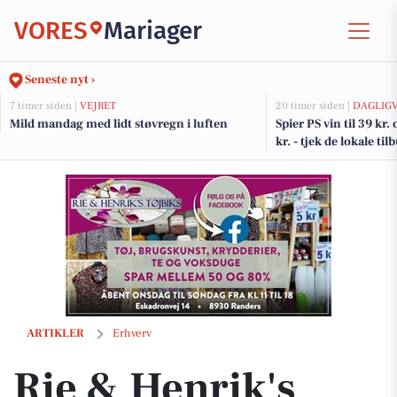
VORES
Mariager
Seneste nyt ›
7 timer siden |
VEJRET
20 timer siden |
DAGLIG
Mild mandag med lidt støvregn i luften
Spier PS vin til 39 kr.
kr. - tjek de lokale til
Rie & Henrik's Tøjbiks: Uldsalg inden jul
ARTIKLER
Erhverv
Rie & Henrik's