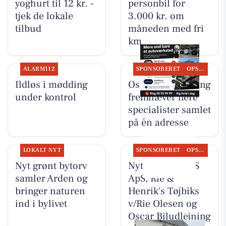
yoghurt til 12 kr. -
personbil for
tjek de lokale
3.000 kr. om
tilbud
måneden med fri
km
ALARM112
SPONSORERET
OPSLAGSTAVLEN
Ildløs i mødding
Oscar Biludlejning
under kontrol
fremhæver flere
specialister samlet
på én adresse
LOKALT NYT
SPONSORERET
OPSLAGSTAVLEN
Nyt grønt bytorv
Nyt fra TT CARS
samler Arden og
ApS, Rie &
bringer naturen
Henrik's Tøjbiks
ind i bylivet
v/Rie Olesen og
Oscar Biludlejning