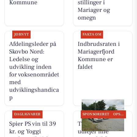
Kommune
stillinger i
Mariager og
omegn
JOBNYT
FAKTA OM
Afdelingsleder på
Indbrudsraten i
Skovbo Nord:
Mariagerfjord
Ledelse og
Kommune er
udvikling inden
faldet
for voksenområdet
med
udviklingshandica
p
DAGLIGVARER
SPONSORERET
OPSLAGSTAVLEN
Spier PS vin til 39
TT CARS ApS
kr. og Yoggi
udlejer lille