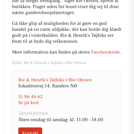
har så meget fremgang," siger Rie Olesen, ejeren af
butikken. Flaget uden for huset viser dig vej til dine
næste garderobeopdateringer.
Gå ikke glip af muligheden for at gøre en god
handel på en varm uldjakke, der kan holde dig klædt
godt på i vinterkulden. Rie & Henrik's Tøjbiks ser
frem til at byde dig velkommen.
Mere information kan findes på deres
Facebookside
.
Kilde: Rie & Henrik's Tøjbiks v/Rie Olesen
Rie & Henrik's Tøjbiks v/Rie Olesen
Eskadronvej 14, Randers NØ
51 86 46 62
Se på kort
ÅBNINGSTIDER
Åben onsdag til søndag: kl. 11.00 - 18.00
Kontakt