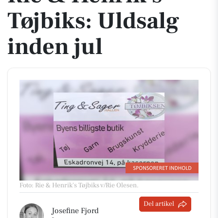
Tøjbiks: Uldsalg
inden jul
Foto: Rie & Henrik's Tøjbiks v/Rie Olesen
.
Del artikel
Josefine Fjord