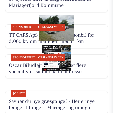
Mariagerfjord Kommune
SPONSORERET
OPSLAGSTAVLEN
TT CARS ApS udlejer lille personbil for
3.000 kr. om måneden med fri km
SPONSORERET
OPSLAGSTAVLEN
Oscar Biludlejning fremhæver flere
specialister samlet på én adresse
JOBNYT
Savner du nye græsgange? - Her er nye
ledige stillinger i Mariager og omegn