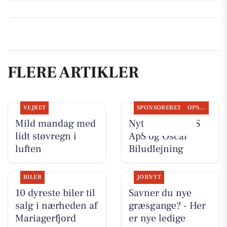
FLERE ARTIKLER
VEJRET
SPONSORERET
OPSLAGSTAVLEN
Mild mandag med
Nyt fra TT CARS
lidt støvregn i
ApS og Oscar
luften
Biludlejning
BILER
JOBNYT
10 dyreste biler til
Savner du nye
salg i nærheden af
græsgange? - Her
Mariagerfjord
er nye ledige