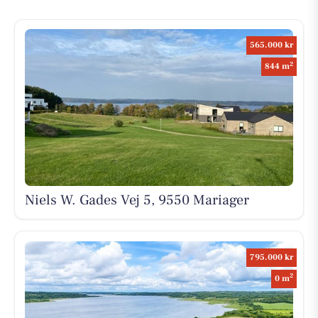
565.000 kr
2
844 m
Niels W. Gades Vej 5, 9550 Mariager
795.000 kr
2
0 m