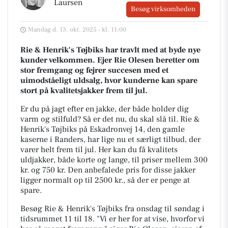
Laursen
Besøg virksomheden
Mandag d. 13. okt. 2025 - kl. 11:00
Rie & Henrik's Tøjbiks har travlt med at byde nye
kunder velkommen. Ejer Rie Olesen beretter om
stor fremgang og fejrer succesen med et
uimodståeligt uldsalg, hvor kunderne kan spare
stort på kvalitetsjakker frem til jul.
Er du på jagt efter en jakke, der både holder dig
varm og stilfuld? Så er det nu, du skal slå til. Rie &
Henrik's Tøjbiks på Eskadronvej 14, den gamle
kaserne i Randers, har lige nu et særligt tilbud, der
varer helt frem til jul. Her kan du få kvalitets
uldjakker, både korte og lange, til priser mellem 300
kr. og 750 kr. Den anbefalede pris for disse jakker
ligger normalt op til 2500 kr., så der er penge at
spare.
Besøg Rie & Henrik's Tøjbiks fra onsdag til søndag i
tidsrummet 11 til 18. "Vi er her for at vise, hvorfor vi