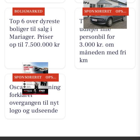
BOLIGMARKED
SPONSORERET
OPSLAGSTAVLEN
Top 6 over dyreste
TT CARS ApS
boliger til salg i
udlejer lille
Mariager. Priser
personbil for
op til 7.500.000 kr
3.000 kr. om
måneden med fri
km
SPONSORERET
OPSLAGSTAVLEN
Oscar Biludlejning
forklarer
overgangen til nyt
logo og udseende