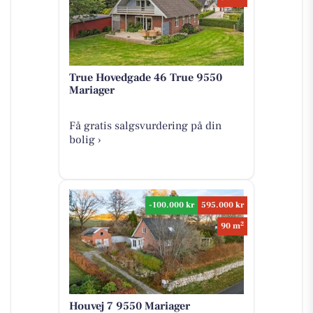
True Hovedgade 46 True 9550
Mariager
Få gratis salgsvurdering på din
bolig ›
-100.000 kr
595.000 kr
2
90 m
Houvej 7 9550 Mariager