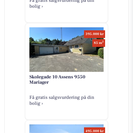
Få gratis salgsvurdering på din
bolig ›
395.000 kr
2
85 m
Skolegade 10 Assens 9550
Mariager
Få gratis salgsvurdering på din
bolig ›
495.000 kr