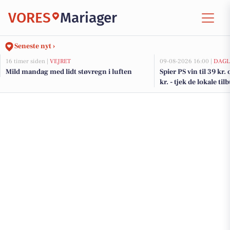
VORES
Mariager
Seneste nyt ›
16 timer siden |
VEJRET
09-08-2026 16:00 |
DAGL
Mild mandag med lidt støvregn i luften
Spier PS vin til 39 kr.
kr. - tjek de lokale til