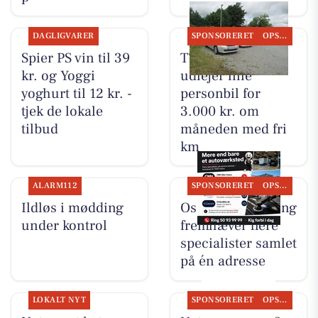
DAGLIGVARER
SPONSORERET
OPSLAGSTAVLEN
Spier PS vin til 39
TT CARS ApS
kr. og Yoggi
udlejer lille
yoghurt til 12 kr. -
personbil for
tjek de lokale
3.000 kr. om
tilbud
måneden med fri
km
ALARM112
SPONSORERET
OPSLAGSTAVLEN
Ildløs i mødding
Oscar Biludlejning
under kontrol
fremhæver flere
specialister samlet
på én adresse
LOKALT NYT
SPONSORERET
OPSLAGSTAVLEN