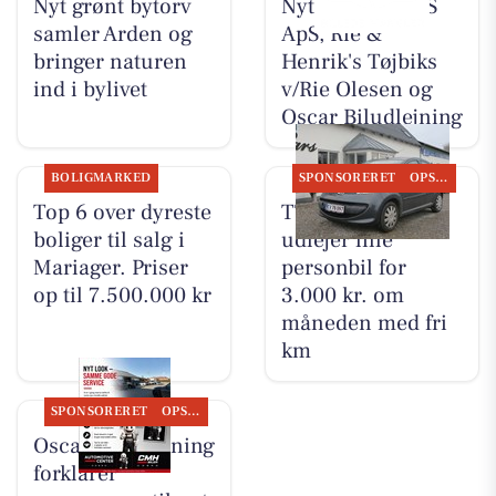
Nyt grønt bytorv
Nyt fra TT CARS
samler Arden og
ApS, Rie &
bringer naturen
Henrik's Tøjbiks
ind i bylivet
v/Rie Olesen og
Oscar Biludlejning
BOLIGMARKED
SPONSORERET
OPSLAGSTAVLEN
Top 6 over dyreste
TT CARS ApS
boliger til salg i
udlejer lille
Mariager. Priser
personbil for
op til 7.500.000 kr
3.000 kr. om
måneden med fri
km
SPONSORERET
OPSLAGSTAVLEN
Oscar Biludlejning
forklarer