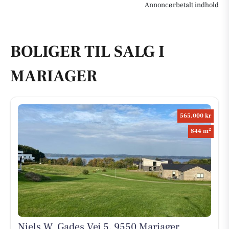
Annoncørbetalt indhold
BOLIGER TIL SALG I
MARIAGER
565.000 kr
2
844 m
Niels W. Gades Vej 5, 9550 Mariager