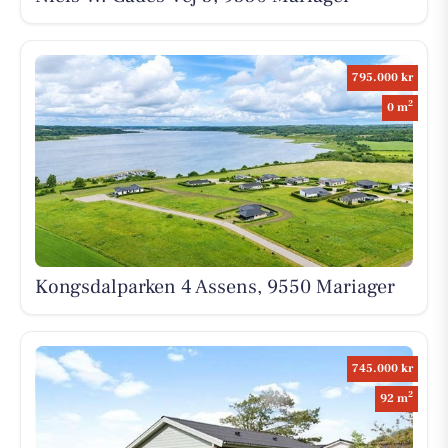
795.000 kr
2
0 m
Kongsdalparken 4 Assens, 9550 Mariager
745.000 kr
2
92 m