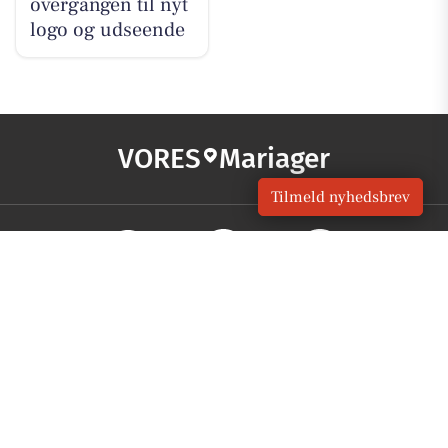
overgangen til nyt
logo og udseende
VORES
Mariager
Tilmeld nyhedsbrev
OM VORES DIGITAL
Om os
For annoncører
Vilkår og Privatlivspolitik