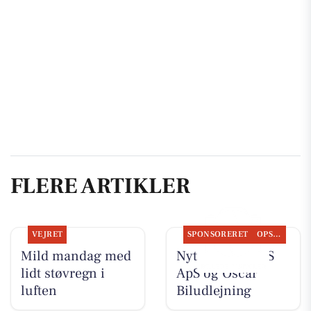
FLERE ARTIKLER
VEJRET
SPONSORERET
OPSLAGSTAVLEN
Mild mandag med
Nyt fra TT CARS
lidt støvregn i
ApS og Oscar
luften
Biludlejning