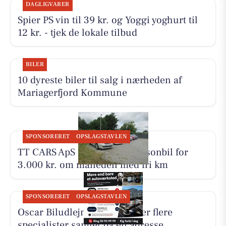
DAGLIGVARER
Spier PS vin til 39 kr. og Yoggi yoghurt til
12 kr. - tjek de lokale tilbud
BILER
10 dyreste biler til salg i nærheden af
Mariagerfjord Kommune
SPONSORERET
OPSLAGSTAVLEN
TT CARS ApS udlejer lille personbil for
3.000 kr. om måneden med fri km
SPONSORERET
OPSLAGSTAVLEN
Oscar Biludlejning fremhæver flere
specialister samlet på én adresse