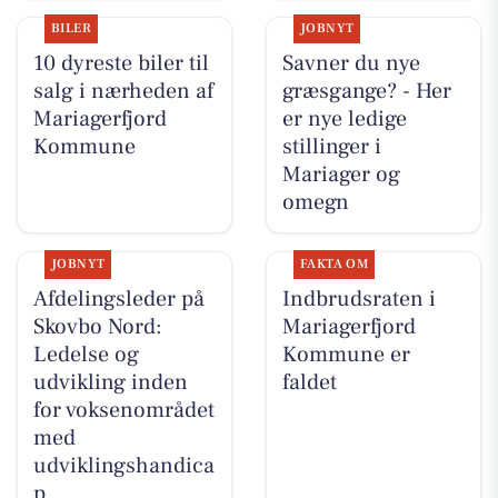
BILER
JOBNYT
10 dyreste biler til
Savner du nye
salg i nærheden af
græsgange? - Her
Mariagerfjord
er nye ledige
Kommune
stillinger i
Mariager og
omegn
JOBNYT
FAKTA OM
Afdelingsleder på
Indbrudsraten i
Skovbo Nord:
Mariagerfjord
Ledelse og
Kommune er
udvikling inden
faldet
for voksenområdet
med
udviklingshandica
p