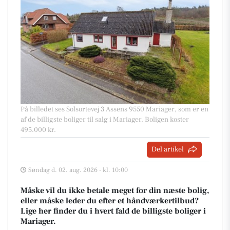
På billedet ses Solsortevej 3 Assens 9550 Mariager, som er en
af de billigste boliger til salg i Mariager. Boligen koster
495.000 kr.
Del artikel
Søndag d. 02. aug. 2026 - kl. 10:00
Måske vil du ikke betale meget for din næste bolig,
eller måske leder du efter et håndværkertilbud?
Lige her finder du i hvert fald de billigste boliger i
Mariager.