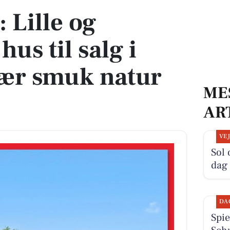
 Lille og
hus til salg i
ær smuk natur
ME
AR
VE
Sol
dag
DA
Spie