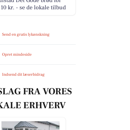
lstad Det Gode brød for
10 kr. - se de lokale tilbud
Send en gratis lykønskning
Opret mindeside
Indsend dit læserbidrag
SLAG FRA VORES
KALE ERHVERV