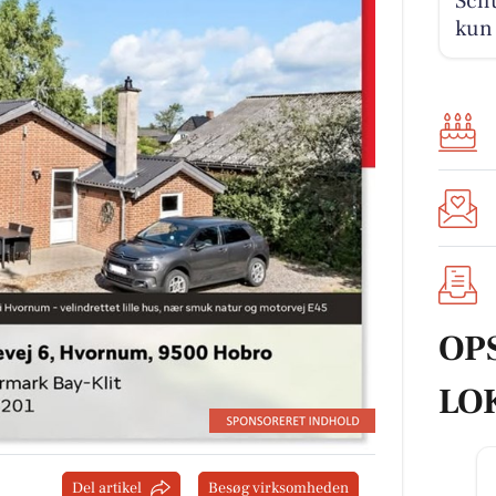
Schu
kun 
OP
LO
Del artikel
Besøg virksomheden