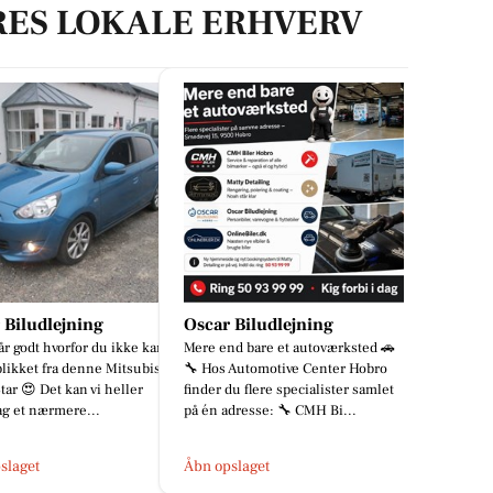
RES LOKALE ERHVERV
 Biludlejning
Oscar Biludlejning
tår godt hvorfor du ikke kan
Mere end bare et autoværksted 🚗
blikket fra denne Mitsubishi
🔧 Hos Automotive Center Hobro
tar 😍 Det kan vi heller
finder du flere specialister samlet
ag et nærmere...
på én adresse: 🔧 CMH Bi...
slaget
Åbn opslaget