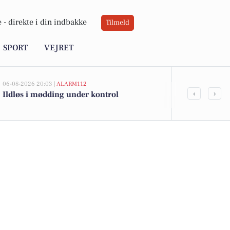
 -
direkte i din indbakke
Tilmeld
SPORT
VEJRET
06-08-2026 20:03 |
ALARM112
06-08-2026 10:55
‹
›
Ildløs i mødding under kontrol
Savner du ny
ledige still