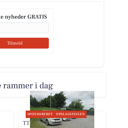
le nyheder GRATIS
Tilmeld
e rammer i dag
SPONSORERET
OPSLAGSTAVLEN
TT CARS ApS udlejer lille