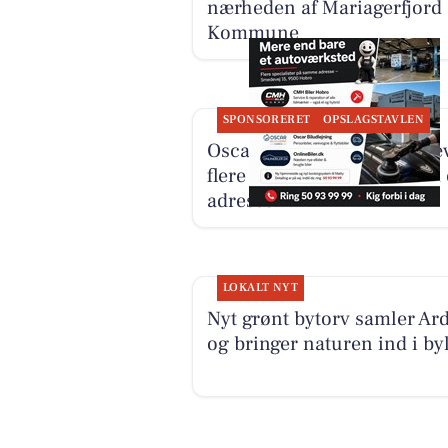
nærheden af Mariagerfjord
Kommune
SPONSORERET
OPSLAGSTAVLEN
Oscar Biludlejning fremhæ
flere specialister samlet på
adresse
LOKALT NYT
Nyt grønt bytorv samler Ar
og bringer naturen ind i byl