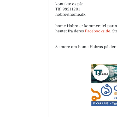
kontakte os på:
Tlf: 98511201
hobro@home.dk
home Hobro er kommerciel partn
hentet fra deres
Facebookside
. S
Se mere om home Hobros på der