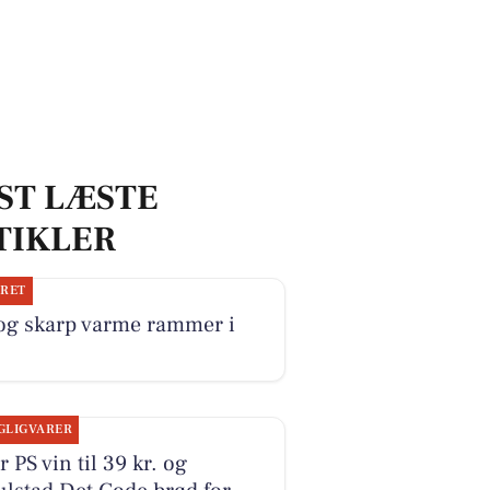
ST LÆSTE
TIKLER
JRET
 og skarp varme rammer i
GLIGVARER
r PS vin til 39 kr. og