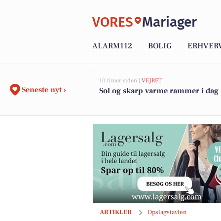
VORES
Mariager
ALARM112
BOLIG
ERHVER
10 timer siden |
VEJRET
Seneste nyt ›
Sol og skarp varme rammer i dag
Ugens bolig: Lille og velindrettet hus
ARTIKLER
Opslagstavlen