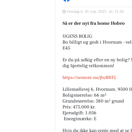
Onsdag d. 10. sep. 2025 - kl. 12:26
Så er der nyt fra home Hobro
UGENS BOLIG
Bo billigt og godt i Hvornum - vel
E45
TT CARS ApS
Er du på udkig efter en ny bolig
Vi forstår godt hvorfor du i
dig hjertelig velkommen!
fjerne blikket fra denne Mi
Space Star 😍 Det kan vi hel
https://semere.nu/jbzB8FL
ikke! Tag et nærmere...
Lillemøllevej 6, Hvornum, 9500 
Åbn opslaget
Boligstørrelse: 66 m²
Grundstørrelse: 580 m² grund
Pris: 475.000 kr.
Ejerudgift: 1.056
️ Energimærke: E
Hvis du ikke kan vente med at se 