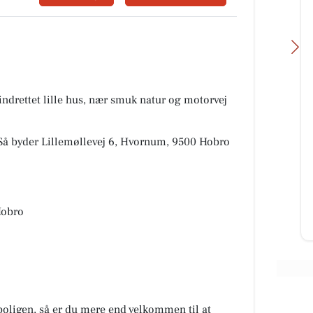
indrettet lille hus, nær smuk natur og motorvej
Oscar Biludlejning
? Så byder Lillemøllevej 6, Hvornum, 9500 Hobro
kke kan
Vi forstår godt hvorfor du ikke kan
tsubishi
fjerne blikket fra denne Mitsubishi
ler
Space Star 😍 Det kan vi heller
ikke! Tag et nærmere...
Hobro
Åbn opslaget
boligen, så er du mere end velkommen til at