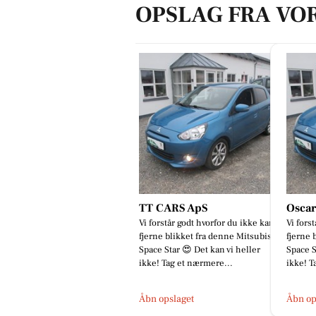
OPSLAG FRA VO
TT CARS ApS
Oscar
Vi forstår godt hvorfor du ikke kan
Vi fors
fjerne blikket fra denne Mitsubishi
fjerne 
Space Star 😍 Det kan vi heller
Space S
ikke! Tag et nærmere...
ikke! T
Åbn opslaget
Åbn op