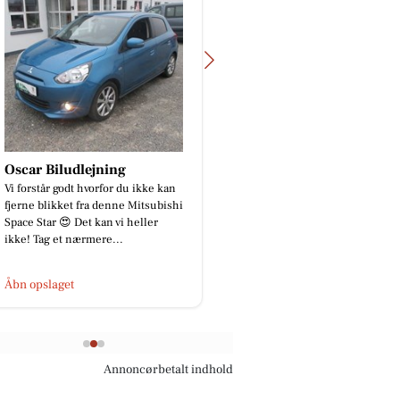
Oscar Biludlejning
Mere end bare et autoværksted 🚗
🔧 Hos Automotive Center Hobro
finder du flere specialister samlet
på én adresse: 🔧 CMH Bi...
Åbn opslaget
Annoncørbetalt indhold