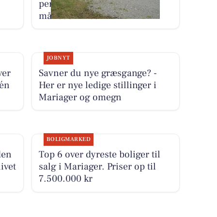
personbil for 3.000 kr. om
måneden med fri km
JOBNYT
ver
Savner du nye græsgange? -
 én
Her er nye ledige stillinger i
Mariager og omegn
BOLIGMARKED
den
Top 6 over dyreste boliger til
ivet
salg i Mariager. Priser op til
7.500.000 kr