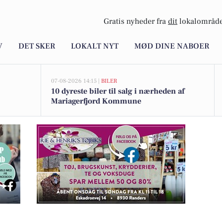
Gratis nyheder fra
dit
lokalområde
V
DET SKER
LOKALT NYT
MØD DINE NABOER
07-08-2026 14:15 |
BILER
10 dyreste biler til salg i nærheden af
Mariagerfjord Kommune
 til salg i Hvornum nær smuk natur og E45