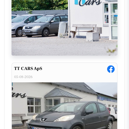
for kun 3.000 kr. om måneden med fri kilometer –
en perfekt løsning for dem, der har brug for
fleksibilitet i deres transportbehov.
Hvis din carport mangler lidt spænding, kan du
overveje en ny bil som den charmerende Fiat 500.
For mere information kan du besøge deres
hjemmeside
eller kontakte dem direkte på Tigervej
7, 8960 Randers SØ, telefon 20533099, eller e-mail
tt@tt-cars.dk.
TT CARS ApS
05-08-2026