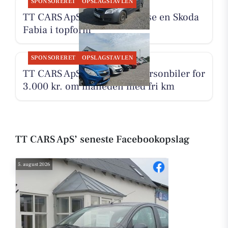
SPONSORERET
OPSLAGSTAVLEN
TT CARS ApS inviterer til at se en Skoda
Fabia i topform
SPONSORERET
OPSLAGSTAVLEN
TT CARS ApS udlejer små personbiler for
3.000 kr. om måneden med fri km
TT CARS ApS’ seneste Facebookopslag
5. august 2026