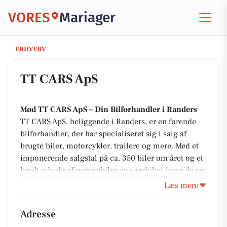
VORES
Mariager
TT CARS ApS
ERHVERV
TT CARS ApS
Mød TT CARS ApS – Din Bilforhandler i Randers
TT CARS ApS, beliggende i Randers, er en førende
bilforhandler, der har specialiseret sig i salg af
brugte biler, motorcykler, trailere og mere. Med et
imponerende salgstal på ca. 350 biler om året og et
bredt udvalg af personbiler og varebiler, lever de op
til enhver bilentusiasts forventninger. TT CARS ApS
Læs mere
tilbyder biler i forskellige prisklasser, primært
mellem 40.000,- og 80.000,-, men de har også en
Adresse
række billige, specialbiler og topsegment-biler, der