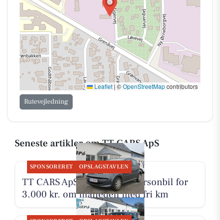
Leaflet
|
©
OpenStreetMap
contributors
Rutevejledning
Seneste artikler om TT CARS ApS
SPONSORERET
OPSLAGSTAVLEN
TT CARS ApS udlejer lille personbil for
3.000 kr. om måneden med fri km