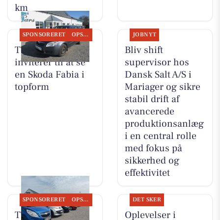
km
SPONSORERET
OPSLAGSTAVLEN
JOBNYT
TT CARS ApS
Bliv shift
inviterer til at se
supervisor hos
en Skoda Fabia i
Dansk Salt A/S i
topform
Mariager og sikre
stabil drift af
avancerede
produktionsanlæg
i en central rolle
med fokus på
sikkerhed og
effektivitet
SPONSORERET
OPSLAGSTAVLEN
DET SKER
TT CARS ApS
Oplevelser i