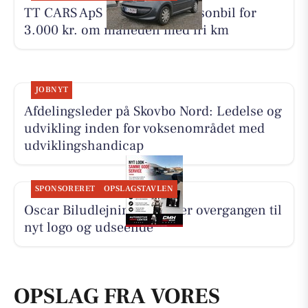
TT CARS ApS udlejer lille personbil for
3.000 kr. om måneden med fri km
JOBNYT
Afdelingsleder på Skovbo Nord: Ledelse og
udvikling inden for voksenområdet med
udviklingshandicap
SPONSORERET
OPSLAGSTAVLEN
Oscar Biludlejning forklarer overgangen til
nyt logo og udseende
OPSLAG FRA VORES