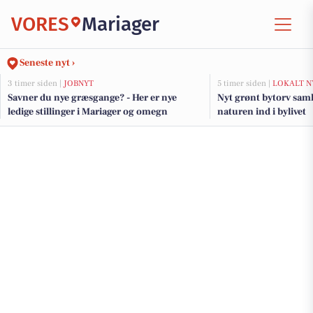
VORES
Mariager
Seneste nyt ›
3 timer siden |
JOBNYT
5 timer siden |
LOKALT N
Savner du nye græsgange? - Her er nye
Nyt grønt bytorv sam
ledige stillinger i Mariager og omegn
naturen ind i bylivet