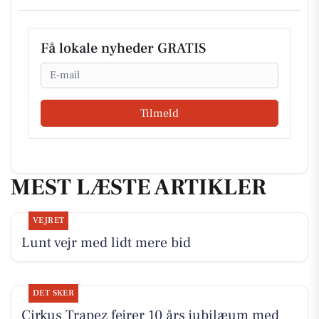
Få lokale nyheder GRATIS
Email
Tilmeld
MEST LÆSTE ARTIKLER
VEJRET
Lunt vejr med lidt mere bid
DET SKER
Cirkus Trapez fejrer 10 års jubilæum med