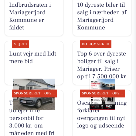
Indbrudsraten i
10 dyreste biler til
Mariagerfjord
salg i nærheden af
Kommune er
Mariagerfjord
faldet
Kommune
VEJRET
BOLIGMARKED
Lunt vejr med lidt
Top 6 over dyreste
mere bid
boliger til salg i
Mariager. Priser
op til 7.500.000 kr
SPONSORERET
OPSLAGSTAVLEN
SPONSORERET
OPSLAGSTAVLEN
TT CARS ApS
Oscar Biludlejning
udlejer lille
forklarer
personbil for
overgangen til nyt
3.000 kr. om
logo og udseende
måneden med fri