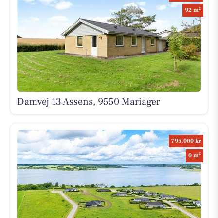
2
92 m
Damvej 13 Assens, 9550 Mariager
795.000 kr
2
0 m