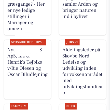
græsgange? - Her
samler Arden og
er nye ledige
bringer naturen
stillinger i
ind i bylivet
Mariager og
omegn
SPONSORERET
OPSLAGSTAVLEN
JOBNYT
Nyt fra TT CARS
Afdelingsleder på
ApS, Rie &
Skovbo Nord:
Henrik's Tøjbiks
Ledelse og
v/Rie Olesen og
udvikling inden
Oscar Biludlejning
for voksenområdet
med
udviklingshandica
p
FAKTA OM
BILER