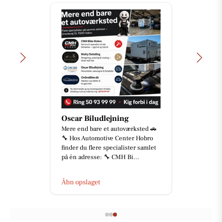
TT CARS ApS
BILUDLEJNING Lej en lille
personbil for 3.000 kr. om mdr.
med fri km (ex brændstof)! Vi står
for vedligehold og service af b...
Åbn opslaget