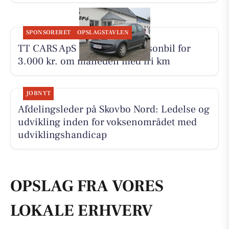
SPONSORERET
OPSLAGSTAVLEN
TT CARS ApS udlejer lille personbil for
3.000 kr. om måneden med fri km
JOBNYT
Afdelingsleder på Skovbo Nord: Ledelse og
udvikling inden for voksenområdet med
udviklingshandicap
OPSLAG FRA VORES
LOKALE ERHVERV