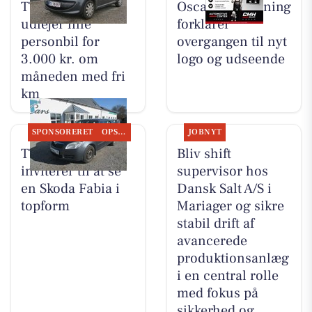
TT CARS ApS
Oscar Biludlejning
udlejer lille
forklarer
personbil for
overgangen til nyt
3.000 kr. om
logo og udseende
måneden med fri
km
SPONSORERET
OPSLAGSTAVLEN
JOBNYT
TT CARS ApS
Bliv shift
inviterer til at se
supervisor hos
en Skoda Fabia i
Dansk Salt A/S i
topform
Mariager og sikre
stabil drift af
avancerede
produktionsanlæg
i en central rolle
med fokus på
sikkerhed og