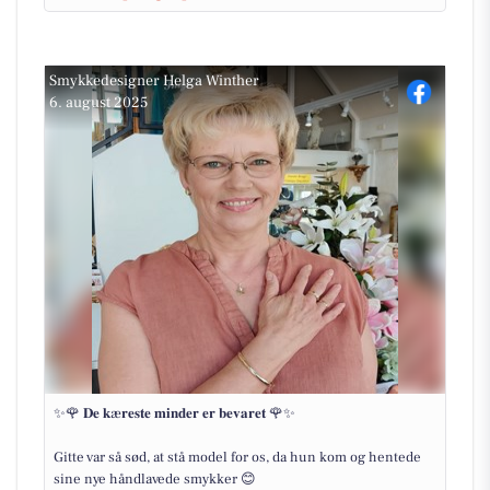
Smykkedesigner Helga Winther
6. august 2025
✨🌹 𝐃𝐞 𝐤æ𝐫𝐞𝐬𝐭𝐞 𝐦𝐢𝐧𝐝𝐞𝐫 𝐞𝐫 𝐛𝐞𝐯𝐚𝐫𝐞𝐭 🌹✨
Gitte var så sød, at stå model for os, da hun kom og hentede
sine nye håndlavede smykker 😊