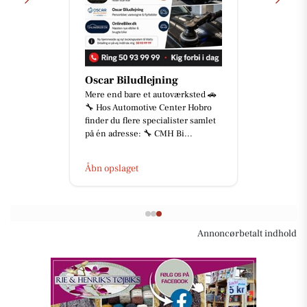
TT CARS ApS
BILUDLEJNING Lej en lille
personbil for 3.000 kr. om mdr.
med fri km (ex brændstof)! Vi står
for vedligehold og service af b...
Åbn opslaget
Annoncørbetalt indhold