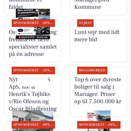
faldet
Kommune
SPONSORERET
OPSLAGSTAVLEN
VEJRET
Oscar Biludlejning
Lunt vejr med lidt
fremhæver flere
mere bid
specialister samlet
på én adresse
SPONSORERET
OPSLAGSTAVLEN
BOLIGMARKED
Nyt fra TT CARS
Top 6 over dyreste
ApS, Rie &
boliger til salg i
Henrik's Tøjbiks
Mariager. Priser
v/Rie Olesen og
op til 7.500.000 kr
Oscar Biludlejning
SPONSORERET
OPSLAGSTAVLEN
SPONSORERET
OPSLAGSTAVLEN