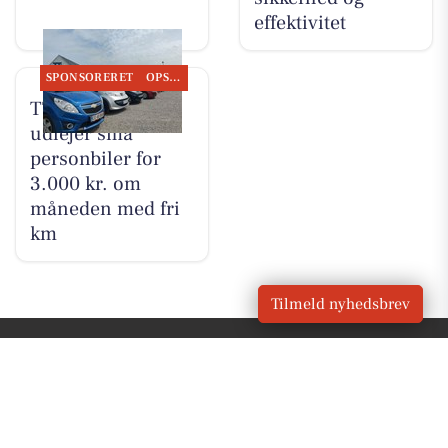
effektivitet
SPONSORERET
OPSLAGSTAVLEN
TT CARS ApS
udlejer små
personbiler for
3.000 kr. om
måneden med fri
km
Tilmeld nyhedsbrev
VORES
Mariager