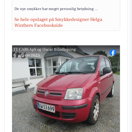
De nye smykker har meget personlig betydning ...
Se hele opslaget på Smykkedesigner Helga
Winthers Facebookside
TT CARS ApS
og
Oscar Biludlejning
9. august 2025