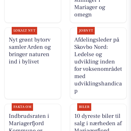
Mariager og
omegn
LOKALT NYT
JOBNYT
Nyt grønt bytorv
Afdelingsleder på
samler Arden og
Skovbo Nord:
bringer naturen
Ledelse og
ind i bylivet
udvikling inden
for voksenområdet
med
udviklingshandica
p
FAKTA OM
BILER
Indbrudsraten i
10 dyreste biler til
Mariagerfjord
salg i nærheden af
Kommune er
Mariagerfjord