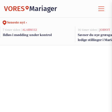
VORES
Mariager
Seneste nyt ›
7 timer siden |
ALARM112
16 timer siden |
JOBNYT
Ildløs i mødding under kontrol
Savner du nye græsga
ledige stillinger i Ma