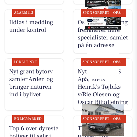
ALARM112
SPONSORERET
OPSLAGSTAVLEN
Ildløs i mødding
Oscar Biludlejning
under kontrol
fremhæver flere
specialister samlet
på én adresse
LOKALT NYT
SPONSORERET
OPSLAGSTAVLEN
Nyt grønt bytorv
Nyt fra TT CARS
samler Arden og
ApS, Rie &
bringer naturen
Henrik's Tøjbiks
ind i bylivet
v/Rie Olesen og
Oscar Biludlejning
BOLIGMARKED
SPONSORERET
OPSLAGSTAVLEN
Top 6 over dyreste
TT CARS ApS
boliger til salg i
udlejer lille