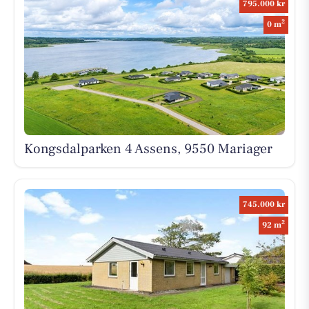
795.000 kr
2
0 m
Kongsdalparken 4 Assens, 9550 Mariager
745.000 kr
2
92 m