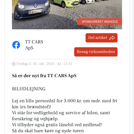
Del artikel
TT CARS
ApS
Besøg virksomheden
Fredag d. 10. okt. 2025 - kl. 12:31
Så er der nyt fra TT CARS ApS
BILUDLEJNING
Lej en lille personbil for 3.000 kr. om mdr. med fri
km (ex brændstof)!
Vi står for vedligehold og service af bilen, samt
forsikring og vejhjælp.
Vi tilbyder også gratis lånebil ved nedbrud!
Så du skal bare køre og nyde turen