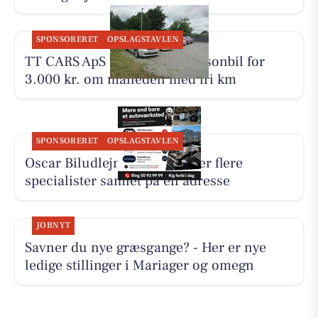
SPONSORERET
OPSLAGSTAVLEN
TT CARS ApS udlejer lille personbil for
3.000 kr. om måneden med fri km
SPONSORERET
OPSLAGSTAVLEN
Oscar Biludlejning fremhæver flere
specialister samlet på én adresse
JOBNYT
Savner du nye græsgange? - Her er nye
ledige stillinger i Mariager og omegn