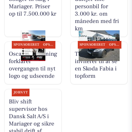
Mariager. Priser
personbil for
op til 7.500.000 kr
3.000 kr. om
måneden med fri
km
SPONSORERET
OPSLAGSTAVLEN
SPONSORERET
OPSLAGSTAVLEN
Oscar Biludlejning
TT CARS ApS
forklarer
inviterer til at se
overgangen til nyt
en Skoda Fabia i
logo og udseende
topform
JOBNYT
Bliv shift
supervisor hos
Dansk Salt A/S i
Mariager og sikre
stabil drift af