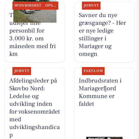
SPONSORERET
OPSLAGSTAVLEN
JOBNYT
TT CARS ApS
Savner du nye
udlejer lille
græsgange? - Her
personbil for
er nye ledige
3.000 kr. om
stillinger i
måneden med fri
Mariager og
km
omegn
JOBNYT
FAKTA OM
Afdelingsleder på
Indbrudsraten i
Skovbo Nord:
Mariagerfjord
Ledelse og
Kommune er
udvikling inden
faldet
for voksenområdet
med
udviklingshandica
p