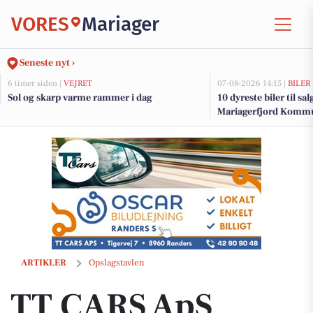
VORES
Mariager
Seneste nyt ›
6 timer siden |
VEJRET
07-08-2026 14:15 |
BILER
Sol og skarp varme rammer i dag
10 dyreste biler til sa
Mariagerfjord Komm
TT CARS ApS lancerer attraktivt biludlejningstilbud med fri kilometer
ARTIKLER
Opslagstavlen
TT CARS ApS