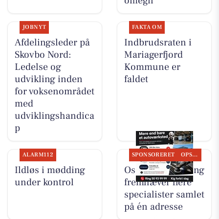
omegn
JOBNYT
FAKTA OM
Afdelingsleder på
Indbrudsraten i
Skovbo Nord:
Mariagerfjord
Ledelse og
Kommune er
udvikling inden
faldet
for voksenområdet
med
udviklingshandica
p
ALARM112
SPONSORERET
OPSLAGSTAVLEN
Ildløs i mødding
Oscar Biludlejning
under kontrol
fremhæver flere
specialister samlet
på én adresse