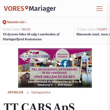
VORES
Mariager
Seneste nyt ›
8 timer siden |
BILER
17 timer siden |
VEJRET
10 dyreste biler til salg i nærheden af
Blæsende start, men 
Mariagerfjord Kommune
TT CARS ApS spørger: Er Ford Ka den rette bil for dig?
ARTIKLER
Opslagstavlen
TT CARS ApS