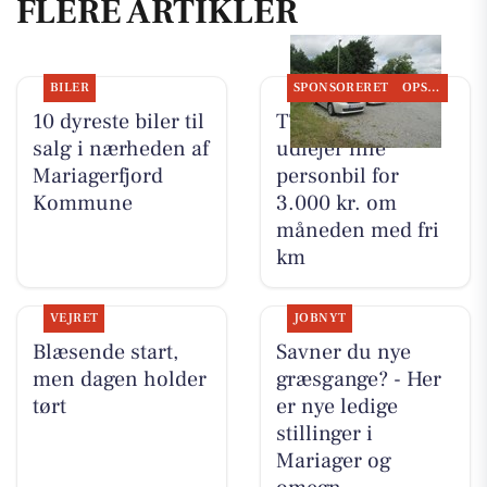
FLERE ARTIKLER
BILER
SPONSORERET
OPSLAGSTAVLEN
10 dyreste biler til
TT CARS ApS
salg i nærheden af
udlejer lille
Mariagerfjord
personbil for
Kommune
3.000 kr. om
måneden med fri
km
VEJRET
JOBNYT
Blæsende start,
Savner du nye
men dagen holder
græsgange? - Her
tørt
er nye ledige
stillinger i
Mariager og