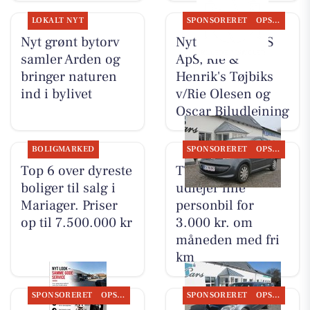
LOKALT NYT
SPONSORERET
OPSLAGSTAVLEN
Nyt grønt bytorv
Nyt fra TT CARS
samler Arden og
ApS, Rie &
bringer naturen
Henrik's Tøjbiks
ind i bylivet
v/Rie Olesen og
Oscar Biludlejning
BOLIGMARKED
SPONSORERET
OPSLAGSTAVLEN
Top 6 over dyreste
TT CARS ApS
boliger til salg i
udlejer lille
Mariager. Priser
personbil for
op til 7.500.000 kr
3.000 kr. om
måneden med fri
km
SPONSORERET
OPSLAGSTAVLEN
SPONSORERET
OPSLAGSTAVLEN