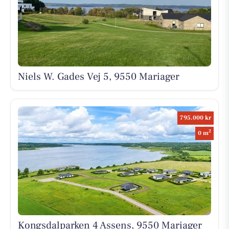
Niels W. Gades Vej 5, 9550 Mariager
795.000 kr
2
0 m
Kongsdalparken 4 Assens, 9550 Mariager