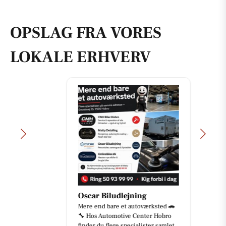
OPSLAG FRA VORES
LOKALE ERHVERV
Oscar Biludlejning
Mere end bare et autoværksted 🚗
🔧 Hos Automotive Center Hobro
finder du flere specialister samlet