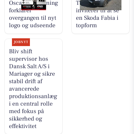
Oscar Biludlejning
TT CARS ApS
forklarer
inviterer til at se
overgangen til nyt
en Skoda Fabia i
logo og udseende
topform
JOBNYT
Bliv shift
supervisor hos
Dansk Salt A/S i
Mariager og sikre
stabil drift af
avancerede
produktionsanlæg
i en central rolle
med fokus på
sikkerhed og
effektivitet