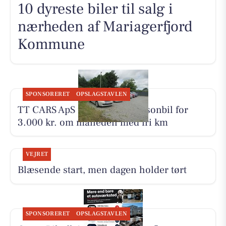
10 dyreste biler til salg i
nærheden af Mariagerfjord
Kommune
SPONSORERET
OPSLAGSTAVLEN
TT CARS ApS udlejer lille personbil for
3.000 kr. om måneden med fri km
VEJRET
Blæsende start, men dagen holder tørt
SPONSORERET
OPSLAGSTAVLEN