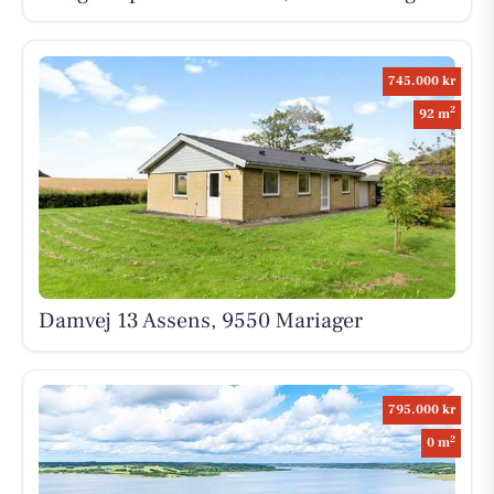
745.000 kr
2
92 m
Damvej 13 Assens, 9550 Mariager
795.000 kr
2
0 m