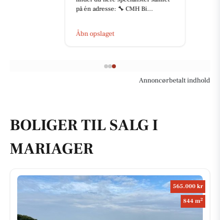
på én adresse: 🔧 CMH Bi...
Åbn opslaget
Annoncørbetalt indhold
BOLIGER TIL SALG I
MARIAGER
565.000 kr
2
844 m