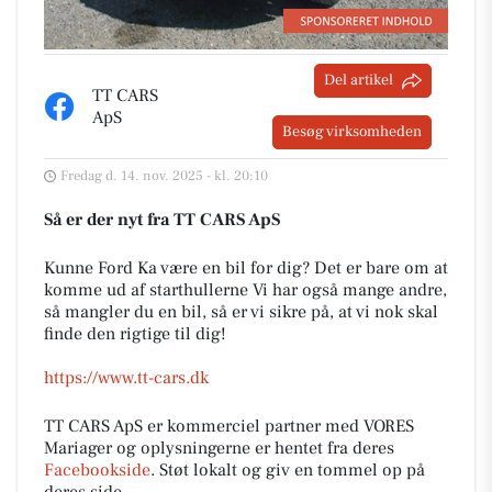
Del artikel
TT CARS
ApS
Besøg virksomheden
Fredag d. 14. nov. 2025 - kl. 20:10
Så er der nyt fra TT CARS ApS
Kunne Ford Ka være en bil for dig? Det er bare om at
komme ud af starthullerne Vi har også mange andre,
så mangler du en bil, så er vi sikre på, at vi nok skal
finde den rigtige til dig!
https://www.tt-cars.dk
TT CARS ApS er kommerciel partner med VORES
Mariager og oplysningerne er hentet fra deres
Facebookside
. Støt lokalt og giv en tommel op på