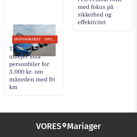
med fokus på
sikkerhed og
effektivitet
SPONSORERET
OPSLAGSTAVLEN
TT CARS ApS
udlejer små
personbiler for
3.000 kr. om
måneden med fri
km
VORES
Mariager