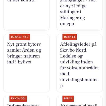
under kontrol
græsgange? - Her
er nye ledige
stillinger i
Mariager og
omegn
LOKALT NYT
JOBNYT
Nyt grønt bytorv
Afdelingsleder på
samler Arden og
Skovbo Nord:
bringer naturen
Ledelse og
ind i bylivet
udvikling inden
for voksenområdet
med
udviklingshandica
p
FAKTA OM
BILER
Indbrudsraten i
10 dyreste biler til