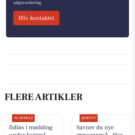
salgsvurdering.
Bliv kontaktet
FLERE ARTIKLER
ALARM112
JOBNYT
Ildløs i mødding
Savner du nye