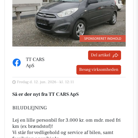
Del artikel
TT CARS
ApS
Besøg virksomheden
Fredag d. 12. jun. 2026 - kl. 12:11
Så er der nyt fra TT CARS ApS
BILUDLEJNING
Lej en lille personbil for 3.000 kr. om mdr. med fri
km (ex brændstof)!
Vi står for vedligehold og service af bilen, samt