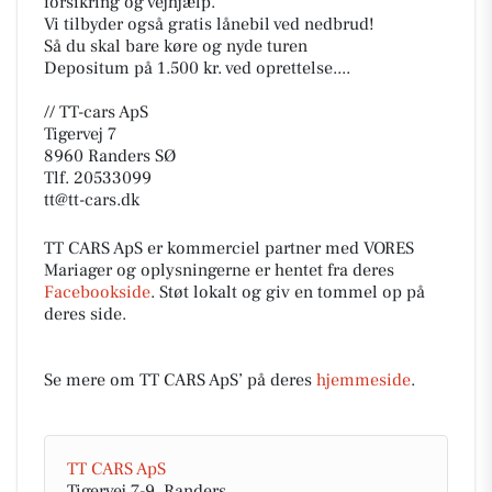
forsikring og vejhjælp.
Vi tilbyder også gratis lånebil ved nedbrud!
Så du skal bare køre og nyde turen
Depositum på 1.500 kr. ved oprettelse....
// TT-cars ApS
Tigervej 7
8960 Randers SØ
Tlf. 20533099
tt@tt-cars.dk
TT CARS ApS er kommerciel partner med VORES
Mariager og oplysningerne er hentet fra deres
Facebookside
. Støt lokalt og giv en tommel op på
deres side.
Se mere om TT CARS ApS’ på deres
hjemmeside
.
TT CARS ApS
Tigervej 7-9, Randers