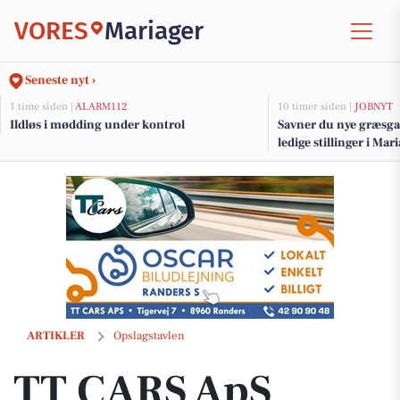
VORES
Mariager
Seneste nyt ›
1 time siden |
ALARM112
10 timer siden |
JOBNYT
Ildløs i mødding under kontrol
Savner du nye græsga
ledige stillinger i Ma
TT CARS ApS udlejer små personbiler for 3.000 kr. om måneden med 
ARTIKLER
Opslagstavlen
TT CARS ApS