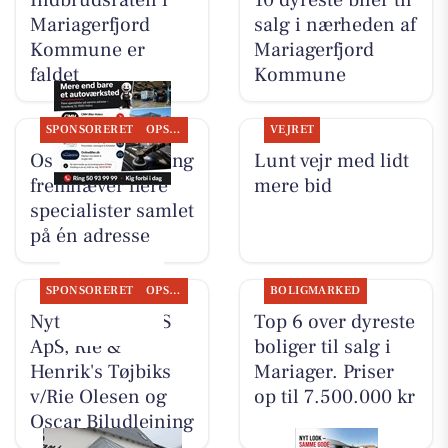
Mariagerfjord
salg i nærheden af
Kommune er
Mariagerfjord
faldet
Kommune
SPONSORERET
OPSLAGSTAVLEN
VEJRET
Oscar Biludlejning
Lunt vejr med lidt
fremhæver flere
mere bid
specialister samlet
på én adresse
SPONSORERET
OPSLAGSTAVLEN
BOLIGMARKED
Nyt fra TT CARS
Top 6 over dyreste
ApS, Rie &
boliger til salg i
Henrik's Tøjbiks
Mariager. Priser
v/Rie Olesen og
op til 7.500.000 kr
Oscar Biludlejning