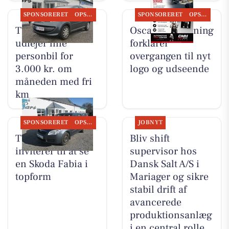
SPONSORERET
OPSLAGSTAVLEN
SPONSORERET
OPSLAGSTAVLEN
TT CARS ApS
Oscar Biludlejning
udlejer lille
forklarer
personbil for
overgangen til nyt
3.000 kr. om
logo og udseende
måneden med fri
km
SPONSORERET
OPSLAGSTAVLEN
JOBNYT
TT CARS ApS
Bliv shift
inviterer til at se
supervisor hos
en Skoda Fabia i
Dansk Salt A/S i
topform
Mariager og sikre
stabil drift af
avancerede
produktionsanlæg
i en central rolle