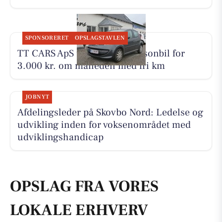
SPONSORERET
OPSLAGSTAVLEN
TT CARS ApS udlejer lille personbil for
3.000 kr. om måneden med fri km
JOBNYT
Afdelingsleder på Skovbo Nord: Ledelse og
udvikling inden for voksenområdet med
udviklingshandicap
OPSLAG FRA VORES
LOKALE ERHVERV