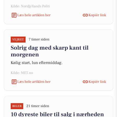
Kilde: Nordjyllands Politi
Læs hele artiklen her
Kopiér link
7 timer siden
VEJRET
Solrig dag med skarp kant til
morgenen
Kølig start, lun eftermiddag.
Kilde: MET.no
Læs hele artiklen her
Kopiér link
21 timer siden
BILER
10 dyreste biler til salg i nærheden