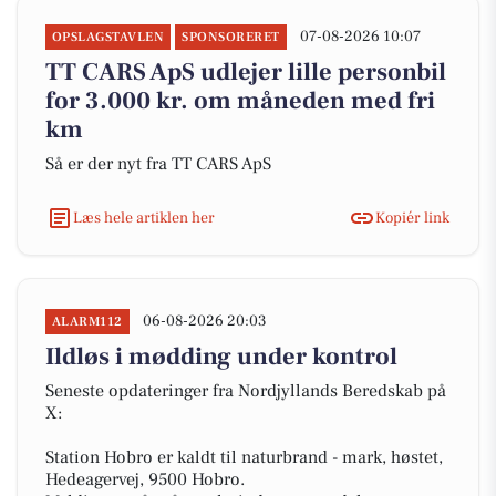
07-08-2026 10:07
OPSLAGSTAVLEN
SPONSORERET
TT CARS ApS udlejer lille personbil
for 3.000 kr. om måneden med fri
km
Så er der nyt fra TT CARS ApS
Læs hele artiklen her
Kopiér link
06-08-2026 20:03
ALARM112
Ildløs i mødding under kontrol
Seneste opdateringer fra Nordjyllands Beredskab på
X:
Station Hobro er kaldt til naturbrand - mark, høstet,
Hedeagervej, 9500 Hobro.