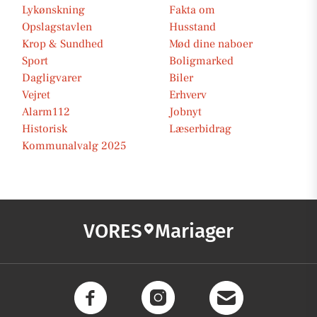
Lykønskning
Fakta om
Opslagstavlen
Husstand
Krop & Sundhed
Mød dine naboer
Sport
Boligmarked
Dagligvarer
Biler
Vejret
Erhverv
Alarm112
Jobnyt
Historisk
Læserbidrag
Kommunalvalg 2025
VORES
Mariager