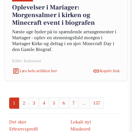
Oplevelser i Mariager:
Morgensalmer i kirken og
Minecraft event i biografen
Næste uge byder på to spændende arrangementer i
Mariager - oplev en stemningsfuld morgen i
Mariager Kirke og deltag i en sjov Minecraft Day i
den Gamle Biograf.
Kilde: Kultunaut
Læs hele artiklen her
Kopiér link
1
2
3
4
5
6
7
...
157
Det sker
Lokalt nyt
Erhvervsprofil
Mindeord