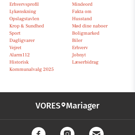
Erhvervsprofil
Mindeord
Lykønskning
Fakta om
Opslagstavlen
Husstand
Krop & Sundhed
Mød dine naboer
Sport
Boligmarked
Dagligvarer
Biler
Vejret
Erhverv
Alarm112
Jobnyt
Historisk
Læserbidrag
Kommunalvalg 2025
VORES
Mariager