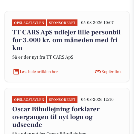
05-08-2026 10:07
OPSLAGSTAVLEN
SPONSORERET
TT CARS ApS udlejer lille personbil
for 3.000 kr. om måneden med fri
km
Så er der nyt fra TT CARS ApS
Læs hele artiklen her
Kopiér link
04-08-2026 12:10
OPSLAGSTAVLEN
SPONSORERET
Oscar Biludlejning forklarer
overgangen til nyt logo og
udseende