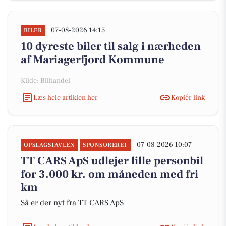
07-08-2026 14:15
BILER
10 dyreste biler til salg i nærheden
af Mariagerfjord Kommune
Kilde: Bilhandel
Læs hele artiklen her
Kopiér link
07-08-2026 10:07
OPSLAGSTAVLEN
SPONSORERET
TT CARS ApS udlejer lille personbil
for 3.000 kr. om måneden med fri
km
Så er der nyt fra TT CARS ApS