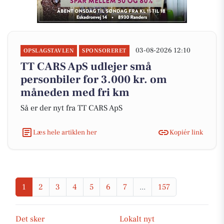
03-08-2026 12:10
OPSLAGSTAVLEN
SPONSORERET
TT CARS ApS udlejer små
personbiler for 3.000 kr. om
måneden med fri km
Så er der nyt fra TT CARS ApS
Læs hele artiklen her
Kopiér link
1
2
3
4
5
6
7
...
157
Det sker
Lokalt nyt