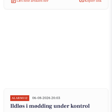
Læs hele artiklen her
Kopiér link
06-08-2026 20:03
ALARM112
Ildløs i mødding under kontrol