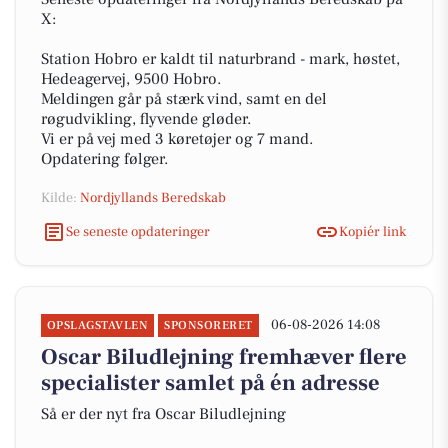
X:
Station Hobro er kaldt til naturbrand - mark, høstet,
Hedeagervej, 9500 Hobro.
Meldingen går på stærk vind, samt en del
røgudvikling, flyvende gløder.
Vi er på vej med 3 køretøjer og 7 mand.
Opdatering følger.
Kilde:
Nordjyllands Beredskab
Se seneste opdateringer
Kopiér link
06-08-2026 14:08
OPSLAGSTAVLEN
SPONSORERET
Oscar Biludlejning fremhæver flere
specialister samlet på én adresse
Så er der nyt fra Oscar Biludlejning