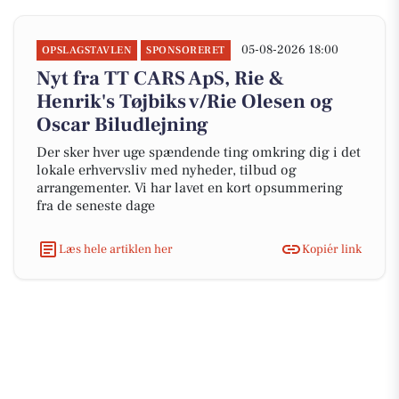
05-08-2026 18:00
OPSLAGSTAVLEN
SPONSORERET
Nyt fra TT CARS ApS, Rie &
Henrik's Tøjbiks v/Rie Olesen og
Oscar Biludlejning
Der sker hver uge spændende ting omkring dig i det
lokale erhvervsliv med nyheder, tilbud og
arrangementer. Vi har lavet en kort opsummering
fra de seneste dage
Læs hele artiklen her
Kopiér link