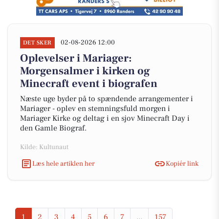
02-08-2026 12:00
DET SKER
Oplevelser i Mariager:
Morgensalmer i kirken og
Minecraft event i biografen
Næste uge byder på to spændende arrangementer i
Mariager - oplev en stemningsfuld morgen i
Mariager Kirke og deltag i en sjov Minecraft Day i
den Gamle Biograf.
Kilde: Kultunaut
Læs hele artiklen her
Kopiér link
1
2
3
4
5
6
7
...
157