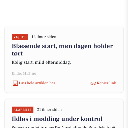
12 timer siden
VEJRET
Blæsende start, men dagen holder
tørt
Kølig start, mild eftermiddag.
Kilde: MET.no
Læs hele artiklen her
Kopiér link
21 timer siden
ALARM112
Ildløs i mødding under kontrol
Seneste opdateringer fra Nordjyllands Beredskab på