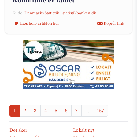
Kommune er faldet
Kilde:
Danmarks Statistik - statistikbanken.dk
Læs hele artiklen her
Kopiér link
1
2
3
4
5
6
7
...
157
Det sker
Lokalt nyt