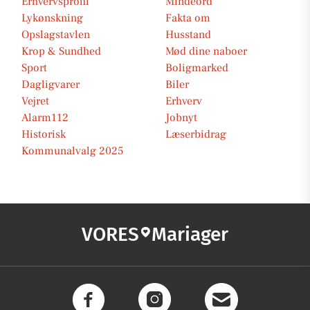
Erhvervsprofil
Mindeord
Lykønskning
Fakta om
Opslagstavlen
Husstand
Krop & Sundhed
Mød dine naboer
Sport
Boligmarked
Dagligvarer
Biler
Vejret
Erhverv
Alarm112
Jobnyt
Historisk
Læserbidrag
Kommunalvalg 2025
VORES
Mariager