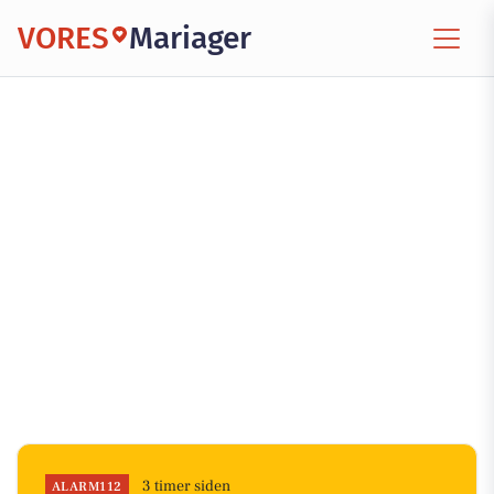
VORES
Mariager
3 timer siden
ALARM112