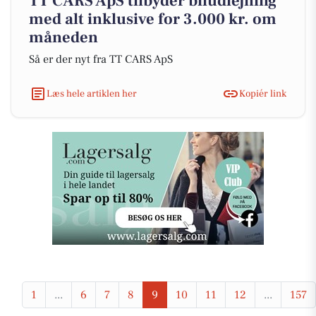
TT CARS ApS tilbyder biludlejning
med alt inklusive for 3.000 kr. om
måneden
Så er der nyt fra TT CARS ApS
Læs hele artiklen her
Kopiér link
1
...
6
7
8
9
10
11
12
...
157